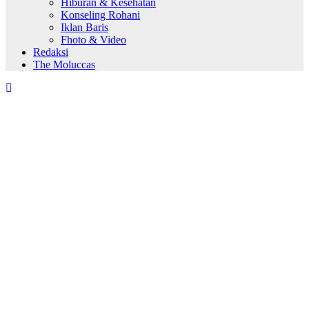
Hiburan & Kesehatan
Konseling Rohani
Iklan Baris
Fhoto & Video
Redaksi
The Moluccas