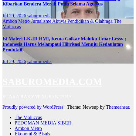
Kibarkan Bendera Merah Putih Selama Agustus
Jul 29, 2026
saburomedia
Ambon Metro
Jurnalisme Aktivis
Pendidikan & Olahraga
The
Moluccas
Isi Materi LK-III HMI, Ketua Golkar Maluku Umar Lessy ;
Indonesia Harus Melampaui Hilirisasi Menuju Kedaulatan
Produktif
Jul 29, 2026
saburomedia
SABUROMEDIA.COM
SUARA RAKYAT NUSANTARA
Proudly powered by WordPress
|
Theme: Newsup by
Themeansar
.
The Moluccas
PEDOMAN MEDIA SIBER
Ambon Metro
Ekonomi & Bisnis