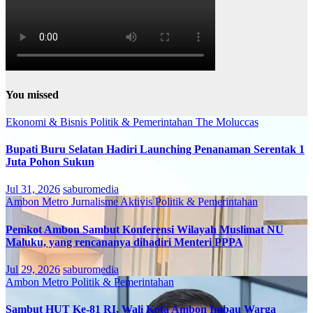
You missed
Ekonomi & Bisnis
Politik & Pemerintahan
The Moluccas
Bupati Buru Selatan Hadiri Launching Penanaman Serentak 1
Juta Pohon Sukun
Jul 31, 2026
saburomedia
Ambon Metro
Jurnalisme Aktivis
Politik & Pemerintahan
Pemkot Ambon Sambut Konferensi Wilayah Muslimat NU
Maluku, yang rencananya dihadiri Menteri PPPA
Jul 29, 2026
saburomedia
Ambon Metro
Politik & Pemerintahan
Sambut HUT Ke-81 RI, Wali Kota Ambon Imbau Warga