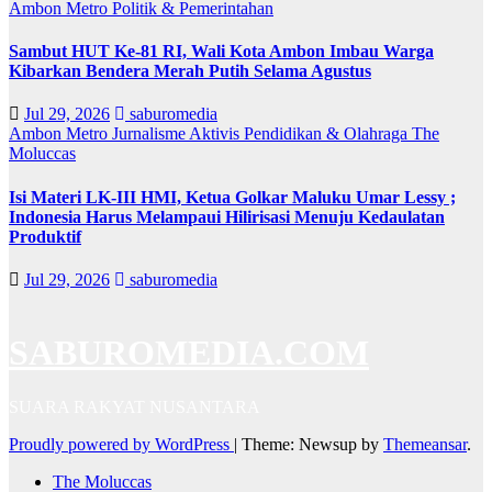
Ambon Metro
Politik & Pemerintahan
Sambut HUT Ke-81 RI, Wali Kota Ambon Imbau Warga
Kibarkan Bendera Merah Putih Selama Agustus
Jul 29, 2026
saburomedia
Ambon Metro
Jurnalisme Aktivis
Pendidikan & Olahraga
The
Moluccas
Isi Materi LK-III HMI, Ketua Golkar Maluku Umar Lessy ;
Indonesia Harus Melampaui Hilirisasi Menuju Kedaulatan
Produktif
Jul 29, 2026
saburomedia
SABUROMEDIA.COM
SUARA RAKYAT NUSANTARA
Proudly powered by WordPress
|
Theme: Newsup by
Themeansar
.
The Moluccas