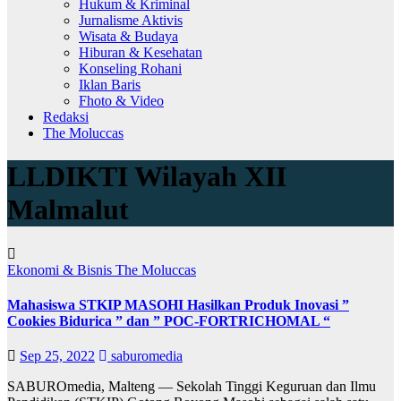
Hukum & Kriminal
Jurnalisme Aktivis
Wisata & Budaya
Hiburan & Kesehatan
Konseling Rohani
Iklan Baris
Fhoto & Video
Redaksi
The Moluccas
LLDIKTI Wilayah XII
Malmalut
Ekonomi & Bisnis
The Moluccas
Mahasiswa STKIP MASOHI Hasilkan Produk Inovasi ”
Cookies Bidurica ” dan ” POC-FORTRICHOMAL “
Sep 25, 2022
saburomedia
SABUROmedia, Malteng — Sekolah Tinggi Keguruan dan Ilmu