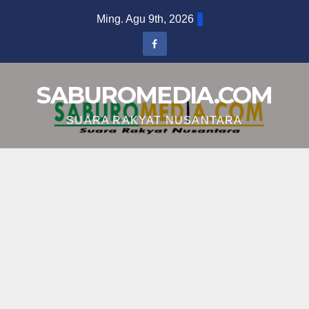
Skip
Ming. Agu 9th, 2026
to
content
SABUROMEDIA.COM
SUARA RAKYAT NUSANTARA