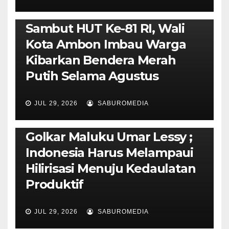
AMBON METRO
POLITIK & PEMERINTAHAN
Sambut HUT Ke-81 RI, Wali
Kota Ambon Imbau Warga
Kibarkan Bendera Merah
Putih Selama Agustus
AMBON METRO
JURNALISME AKTIVIS
JUL 29, 2026
SABUROMEDIA
PENDIDIKAN & OLAHRAGA
THE MOLUCCAS
Isi Materi LK-III HMI, Ketua
Golkar Maluku Umar Lessy ;
Indonesia Harus Melampaui
Hilirisasi Menuju Kedaulatan
Produktif
JUL 29, 2026
SABUROMEDIA