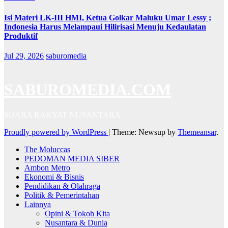
Isi Materi LK-III HMI, Ketua Golkar Maluku Umar Lessy ;
Indonesia Harus Melampaui Hilirisasi Menuju Kedaulatan
Produktif
Jul 29, 2026
saburomedia
SABUROMEDIA.COM
SUARA RAKYAT NUSANTARA
Proudly powered by WordPress
|
Theme: Newsup by
Themeansar
.
The Moluccas
PEDOMAN MEDIA SIBER
Ambon Metro
Ekonomi & Bisnis
Pendidikan & Olahraga
Politik & Pemerintahan
Lainnya
Opini & Tokoh Kita
Nusantara & Dunia