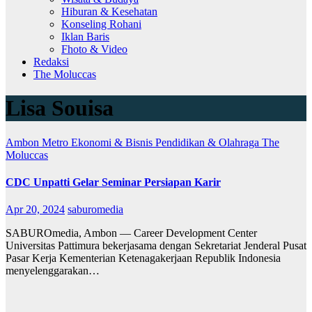
Hiburan & Kesehatan
Konseling Rohani
Iklan Baris
Fhoto & Video
Redaksi
The Moluccas
Lisa Souisa
Ambon Metro
Ekonomi & Bisnis
Pendidikan & Olahraga
The
Moluccas
CDC Unpatti Gelar Seminar Persiapan Karir
Apr 20, 2024
saburomedia
SABUROmedia, Ambon — Career Development Center
Universitas Pattimura bekerjasama dengan Sekretariat Jenderal Pusat
Pasar Kerja Kementerian Ketenagakerjaan Republik Indonesia
menyelenggarakan…