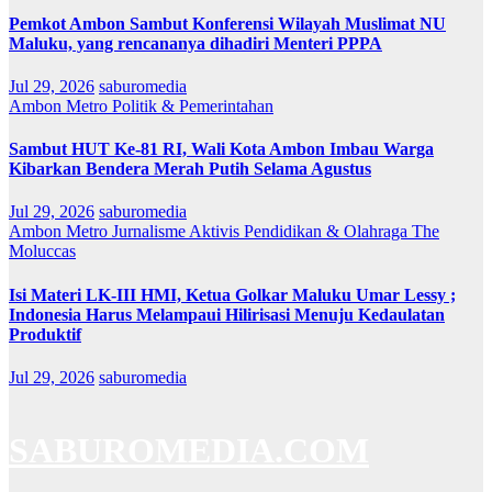
Pemkot Ambon Sambut Konferensi Wilayah Muslimat NU
Maluku, yang rencananya dihadiri Menteri PPPA
Jul 29, 2026
saburomedia
Ambon Metro
Politik & Pemerintahan
Sambut HUT Ke-81 RI, Wali Kota Ambon Imbau Warga
Kibarkan Bendera Merah Putih Selama Agustus
Jul 29, 2026
saburomedia
Ambon Metro
Jurnalisme Aktivis
Pendidikan & Olahraga
The
Moluccas
Isi Materi LK-III HMI, Ketua Golkar Maluku Umar Lessy ;
Indonesia Harus Melampaui Hilirisasi Menuju Kedaulatan
Produktif
Jul 29, 2026
saburomedia
SABUROMEDIA.COM