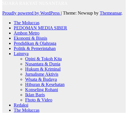
SUARA RAKYAT NUSANTARA
Proudly powered by WordPress
|
Theme: Newsup by
Themeansar
.
The Moluccas
PEDOMAN MEDIA SIBER
Ambon Metro
Ekonomi & Bisnis
Pendidikan & Olahraga
Politik & Pemerintahan
Lainnya
Opini & Tokoh Kita
Nusantara & Dunia
Hukum & Kriminal
Jurnalisme Aktivis
Wisata & Budaya
Hiburan & Kesehatan
Konseling Rohani
Iklan Baris
Fhoto & Video
Redaksi
The Moluccas