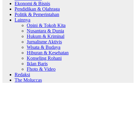
Ekonomi & Bisnis
Pendidikan & Olahraga
Politik & Pemerintahan
Lainnya
Opini & Tokoh Kita
Nusantara & Dunia
Hukum & Kriminal
Jurnalisme Aktivis
Wisata & Budaya
Hiburan & Kesehatan
Konseling Rohani
Iklan Baris
Fhoto & Video
Redaksi
The Moluccas