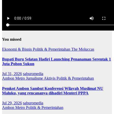
You missed
Ekonomi & Bisnis
Politik & Pemerintahan
The Moluccas
Bupati Buru Selatan Hadiri Launching Penanaman Serentak 1
Juta Pohon Sukun
Jul 31, 2026
saburomedia
Ambon Metro
Jurnalisme Aktivis
Politik & Pemerintahan
Pemkot Ambon Sambut Konferensi Wilayah Muslimat NU
Maluku, yang rencananya dihadiri Menteri PPPA
Jul 29, 2026
saburomedia
Ambon Metro
Politik & Pemerintahan