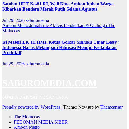
Sambut HUT Ke-81 RI, Wali Kota Ambon Imbau Warga
Kibarkan Bendera Merah Putih Selama Agustus
Jul 29, 2026
saburomedia
Ambon Metro
Jurnalisme Aktivis
Pendidikan & Olahraga
The
Moluccas
Isi Materi LK-III HMI, Ketua Golkar Maluku Umar Lessy ;
Indonesia Harus Melampaui Hilirisasi Menuju Kedaulatan
Produktif
Jul 29, 2026
saburomedia
SABUROMEDIA.COM
SUARA RAKYAT NUSANTARA
Proudly powered by WordPress
|
Theme: Newsup by
Themeansar
.
The Moluccas
PEDOMAN MEDIA SIBER
Ambon Metro