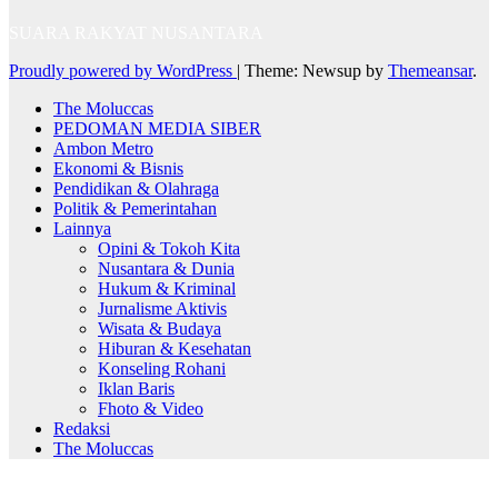
SUARA RAKYAT NUSANTARA
Proudly powered by WordPress
|
Theme: Newsup by
Themeansar
.
The Moluccas
PEDOMAN MEDIA SIBER
Ambon Metro
Ekonomi & Bisnis
Pendidikan & Olahraga
Politik & Pemerintahan
Lainnya
Opini & Tokoh Kita
Nusantara & Dunia
Hukum & Kriminal
Jurnalisme Aktivis
Wisata & Budaya
Hiburan & Kesehatan
Konseling Rohani
Iklan Baris
Fhoto & Video
Redaksi
The Moluccas