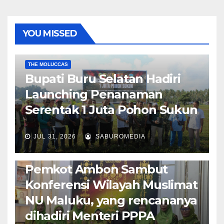
YOU MISSED
EKONOMI & BISNIS
POLITIK & PEMERINTAHAN
THE MOLUCCAS
Bupati Buru Selatan Hadiri
Launching Penanaman
Serentak 1 Juta Pohon Sukun
JUL 31, 2026
SABUROMEDIA
AMBON METRO
JURNALISME AKTIVIS
POLITIK & PEMERINTAHAN
Pemkot Ambon Sambut
Konferensi Wilayah Muslimat
NU Maluku, yang rencananya
dihadiri Menteri PPPA