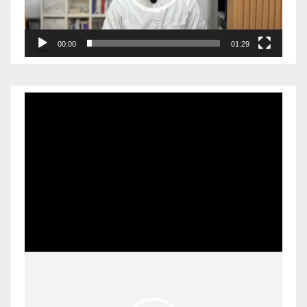
00:00
01:29
Pemutar
Video