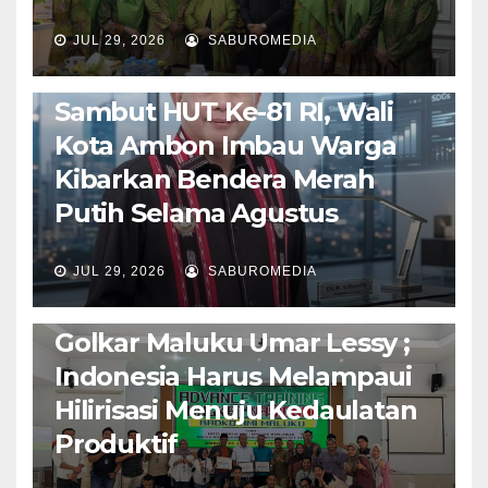
JUL 29, 2026
SABUROMEDIA
AMBON METRO
POLITIK & PEMERINTAHAN
Sambut HUT Ke-81 RI, Wali
Kota Ambon Imbau Warga
Kibarkan Bendera Merah
Putih Selama Agustus
AMBON METRO
JURNALISME AKTIVIS
JUL 29, 2026
SABUROMEDIA
PENDIDIKAN & OLAHRAGA
THE MOLUCCAS
Isi Materi LK-III HMI, Ketua
Golkar Maluku Umar Lessy ;
Indonesia Harus Melampaui
Hilirisasi Menuju Kedaulatan
Produktif