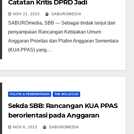
Catatan Kritis DPRD Jadi
Momentum OPD Berbenah Untuk
NOV 21, 2023
SABUROMEDIA
Tingkatkan Pelayanan
SABUROmedia, SBB — Sebagai tindak lanjut dari
penyampaian Rancangan Kebijakan Umum
Anggaran Prioritas dan Plafon Anggaran Sementara
(KUA PPAS) yang…
POLITIK & PEMERINTAHAN
THE MOLUCCAS
Sekda SBB: Rancangan KUA PPAS
berorientasi pada Anggaran
Berbasis Kinerja, Ekonomis dan
NOV 6, 2023
SABUROMEDIA