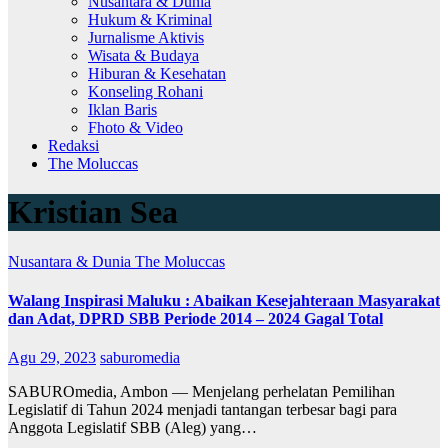
Nusantara & Dunia
Hukum & Kriminal
Jurnalisme Aktivis
Wisata & Budaya
Hiburan & Kesehatan
Konseling Rohani
Iklan Baris
Fhoto & Video
Redaksi
The Moluccas
Kristian Sea
Nusantara & Dunia
The Moluccas
Walang Inspirasi Maluku : Abaikan Kesejahteraan Masyarakat
dan Adat, DPRD SBB Periode 2014 – 2024 Gagal Total
Agu 29, 2023
saburomedia
SABUROmedia, Ambon — Menjelang perhelatan Pemilihan
Legislatif di Tahun 2024 menjadi tantangan terbesar bagi para
Anggota Legislatif SBB (Aleg) yang…