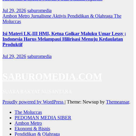
Jul 29, 2026
saburomedia
Ambon Metro
Jurnalisme Aktivis
Pendidikan & Olahraga
The
Moluccas
Isi Materi LK-III HMI, Ketua Golkar Maluku Umar Lessy ;
Indonesia Harus Melampaui Hilirisasi Menuju Kedaulatan
Produktif
Jul 29, 2026
saburomedia
SABUROMEDIA.COM
SUARA RAKYAT NUSANTARA
Proudly powered by WordPress
|
Theme: Newsup by
Themeansar
.
The Moluccas
PEDOMAN MEDIA SIBER
Ambon Metro
Ekonomi & Bisnis
Pendidikan & Olahraga