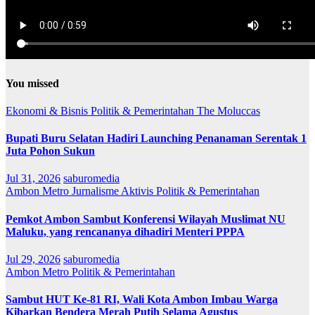
You missed
Ekonomi & Bisnis
Politik & Pemerintahan
The Moluccas
Bupati Buru Selatan Hadiri Launching Penanaman Serentak 1
Juta Pohon Sukun
Jul 31, 2026
saburomedia
Ambon Metro
Jurnalisme Aktivis
Politik & Pemerintahan
Pemkot Ambon Sambut Konferensi Wilayah Muslimat NU
Maluku, yang rencananya dihadiri Menteri PPPA
Jul 29, 2026
saburomedia
Ambon Metro
Politik & Pemerintahan
Sambut HUT Ke-81 RI, Wali Kota Ambon Imbau Warga
Kibarkan Bendera Merah Putih Selama Agustus