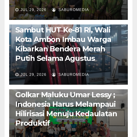
JUL 29, 2026
SABUROMEDIA
AMBON METRO
POLITIK & PEMERINTAHAN
Sambut HUT Ke-81 RI, Wali
Kota Ambon Imbau Warga
Kibarkan Bendera Merah
Putih Selama Agustus
AMBON METRO
JURNALISME AKTIVIS
JUL 29, 2026
SABUROMEDIA
PENDIDIKAN & OLAHRAGA
THE MOLUCCAS
Isi Materi LK-III HMI, Ketua
Golkar Maluku Umar Lessy ;
Indonesia Harus Melampaui
Hilirisasi Menuju Kedaulatan
Produktif