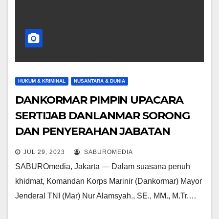
HUKUM & KRIMINAL
NUSANTARA & DUNIA
DANKORMAR PIMPIN UPACARA
SERTIJAB DANLANMAR SORONG
DAN PENYERAHAN JABATAN
DANDENJAKA
JUL 29, 2023
SABUROMEDIA
SABUROmedia, Jakarta — Dalam suasana penuh
khidmat, Komandan Korps Marinir (Dankormar) Mayor
Jenderal TNI (Mar) Nur Alamsyah., SE., MM., M.Tr.…