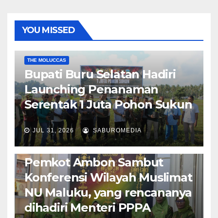
YOU MISSED
EKONOMI & BISNIS
POLITIK & PEMERINTAHAN
THE MOLUCCAS
Bupati Buru Selatan Hadiri
Launching Penanaman
Serentak 1 Juta Pohon Sukun
JUL 31, 2026
SABUROMEDIA
AMBON METRO
JURNALISME AKTIVIS
POLITIK & PEMERINTAHAN
Pemkot Ambon Sambut
Konferensi Wilayah Muslimat
NU Maluku, yang rencananya
dihadiri Menteri PPPA