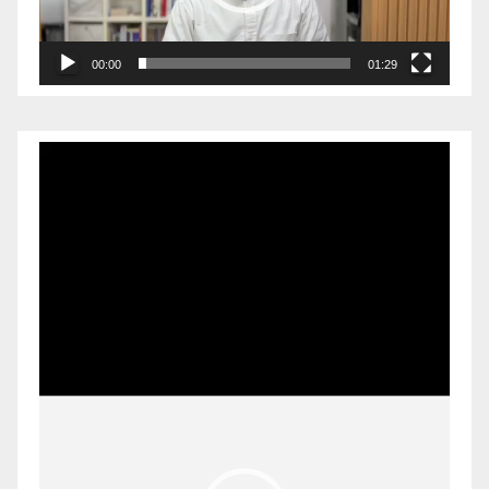
00:00
01:29
Pemutar
Video