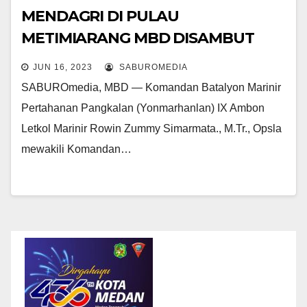
MENDAGRI DI PULAU
METIMIARANG MBD DISAMBUT
DANYONMARHANLAN IX
JUN 16, 2023
SABUROMEDIA
SABUROmedia, MBD — Komandan Batalyon Marinir
Pertahanan Pangkalan (Yonmarhanlan) IX Ambon
Letkol Marinir Rowin Zummy Simarmata., M.Tr., Opsla
mewakili Komandan…