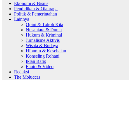
Ekonomi & Bisnis
Pendidikan & Olahraga
Politik & Pemerintahan
Lainnya
Opini & Tokoh Kita
Nusantara & Dunia
Hukum & Kriminal
Jurnalisme Aktivis
Wisata & Budaya
Hiburan & Kesehatan
Konseling Rohani
Iklan Baris
Fhoto & Video
Redaksi
The Moluccas