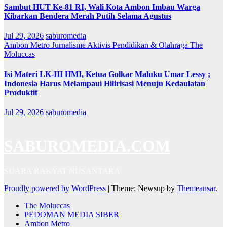
Sambut HUT Ke-81 RI, Wali Kota Ambon Imbau Warga
Kibarkan Bendera Merah Putih Selama Agustus
Jul 29, 2026
saburomedia
Ambon Metro
Jurnalisme Aktivis
Pendidikan & Olahraga
The
Moluccas
Isi Materi LK-III HMI, Ketua Golkar Maluku Umar Lessy ;
Indonesia Harus Melampaui Hilirisasi Menuju Kedaulatan
Produktif
Jul 29, 2026
saburomedia
SABUROMEDIA.COM
SUARA RAKYAT NUSANTARA
Proudly powered by WordPress
|
Theme: Newsup by
Themeansar
.
The Moluccas
PEDOMAN MEDIA SIBER
Ambon Metro