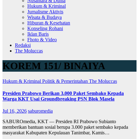
Nusantara & Dunia
Hukum & Kriminal
Jurnalisme Aktivis
Wisata & Budaya
Hiburan & Kesehatan
Konseling Rohani
Iklan Baris
Fhoto & Video
Redaksi
The Moluccas
KOREM 151/ BINAIYA
Hukum & Kriminal
Politik & Pemerintahan
The Moluccas
Presiden Prabowo Berikan 3.000 Paket Sembako Kepada
Warga KKT Usai Groundbreaking PSN Blok Masela
Jul 16, 2026
saburomedia
SABUROmedia, KKT — Presiden RI Prabowo Subianto
memberikan bantuan sosial berupa 3.000 paket sembako kepada
masyarakat Kabupaten Kepulauan Tanimbar, Kamis…