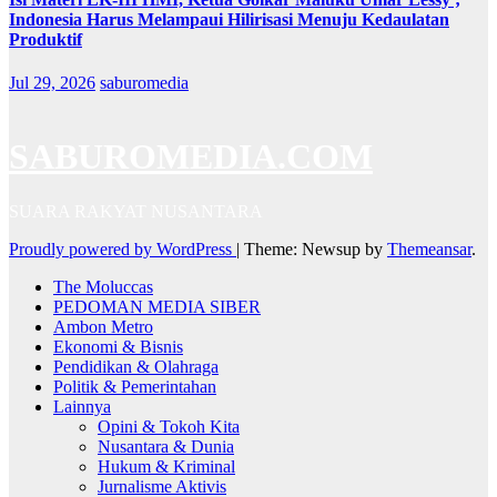
Indonesia Harus Melampaui Hilirisasi Menuju Kedaulatan
Produktif
Jul 29, 2026
saburomedia
SABUROMEDIA.COM
SUARA RAKYAT NUSANTARA
Proudly powered by WordPress
|
Theme: Newsup by
Themeansar
.
The Moluccas
PEDOMAN MEDIA SIBER
Ambon Metro
Ekonomi & Bisnis
Pendidikan & Olahraga
Politik & Pemerintahan
Lainnya
Opini & Tokoh Kita
Nusantara & Dunia
Hukum & Kriminal
Jurnalisme Aktivis