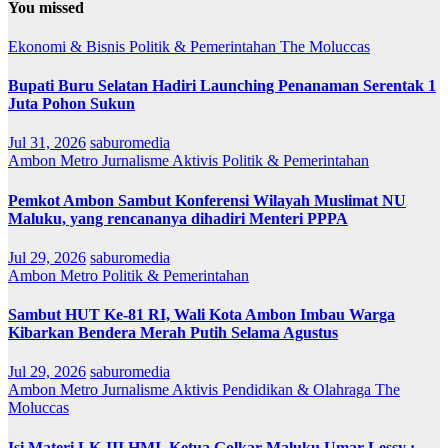
You missed
Ekonomi & Bisnis
Politik & Pemerintahan
The Moluccas
Bupati Buru Selatan Hadiri Launching Penanaman Serentak 1
Juta Pohon Sukun
Jul 31, 2026
saburomedia
Ambon Metro
Jurnalisme Aktivis
Politik & Pemerintahan
Pemkot Ambon Sambut Konferensi Wilayah Muslimat NU
Maluku, yang rencananya dihadiri Menteri PPPA
Jul 29, 2026
saburomedia
Ambon Metro
Politik & Pemerintahan
Sambut HUT Ke-81 RI, Wali Kota Ambon Imbau Warga
Kibarkan Bendera Merah Putih Selama Agustus
Jul 29, 2026
saburomedia
Ambon Metro
Jurnalisme Aktivis
Pendidikan & Olahraga
The
Moluccas
Isi Materi LK-III HMI, Ketua Golkar Maluku Umar Lessy ;