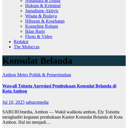
Nusantara & Dunia
Hukum & Kriminal
Jurnalisme Aktivis
Wisata & Budaya
Hiburan & Kesehatan
Konseling Rohani
Iklan Baris
Fhoto & Video
Redaksi
The Moluccas
Konsulat Belanda
Ambon Metro
Politik & Pemerintahan
Wawali Toisuta Apresiasi Pembukaan Konsulat Belanda di
Kota Ambon
Jul 10, 2025
saburomedia
SABUROmedia, Ambon — Wakil walikota ambon, Ely Toisutta
menghadiri kegiatan pembukaan Kantor Konsulat Belanda di Kota
Ambon. Hal ini menjadi…