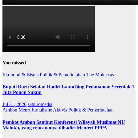
You missed
Ekonomi & Bisnis
Politik & Pemerintahan
The Moluccas
Bupati Buru Selatan Hadiri Launching Penanaman Serentak 1
Juta Pohon Sukun
Jul 31, 2026
saburomedia
Ambon Metro
Jurnalisme Aktivis
Politik & Pemerintahan
Pemkot Ambon Sambut Konferensi Wilayah Muslimat NU
Maluku, yang rencananya dihadiri Menteri PPPA