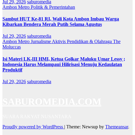
Jul 29, 2026
saburomedia
Ambon Metro
Politik & Pemerintahan
Sambut HUT Ke-81 RI, Wali Kota Ambon Imbau Warga
Kibarkan Bendera Merah Putih Selama Agustus
Jul 29, 2026
saburomedia
Ambon Metro
Jurnalisme Aktivis
Pendidikan & Olahraga
The
Moluccas
Isi Materi LK-III HMI, Ketua Golkar Maluku Umar Lessy ;
Indonesia Harus Melampaui Hilirisasi Menuju Kedaulatan
Produktif
Jul 29, 2026
saburomedia
SABUROMEDIA.COM
SUARA RAKYAT NUSANTARA
Proudly powered by WordPress
|
Theme: Newsup by
Themeansar
.