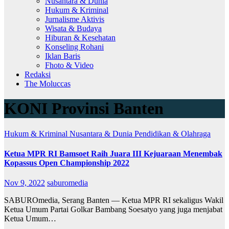
Nusantara & Dunia
Hukum & Kriminal
Jurnalisme Aktivis
Wisata & Budaya
Hiburan & Kesehatan
Konseling Rohani
Iklan Baris
Fhoto & Video
Redaksi
The Moluccas
KONI Provinsi Banten
Hukum & Kriminal
Nusantara & Dunia
Pendidikan & Olahraga
Ketua MPR RI Bamsoet Raih Juara III Kejuaraan Menembak
Kopassus Open Championship 2022
Nov 9, 2022
saburomedia
SABUROmedia, Serang Banten — Ketua MPR RI sekaligus Wakil
Ketua Umum Partai Golkar Bambang Soesatyo yang juga menjabat
Ketua Umum…