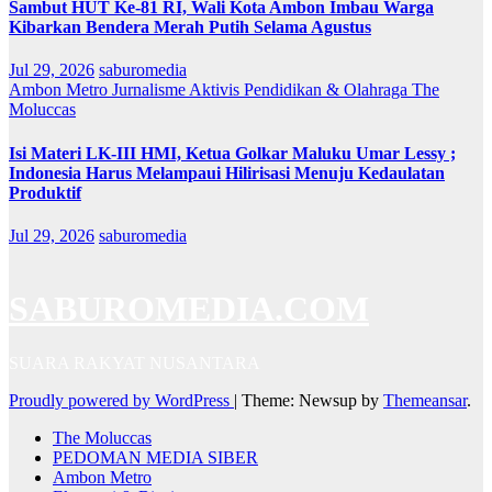
Sambut HUT Ke-81 RI, Wali Kota Ambon Imbau Warga
Kibarkan Bendera Merah Putih Selama Agustus
Jul 29, 2026
saburomedia
Ambon Metro
Jurnalisme Aktivis
Pendidikan & Olahraga
The
Moluccas
Isi Materi LK-III HMI, Ketua Golkar Maluku Umar Lessy ;
Indonesia Harus Melampaui Hilirisasi Menuju Kedaulatan
Produktif
Jul 29, 2026
saburomedia
SABUROMEDIA.COM
SUARA RAKYAT NUSANTARA
Proudly powered by WordPress
|
Theme: Newsup by
Themeansar
.
The Moluccas
PEDOMAN MEDIA SIBER
Ambon Metro