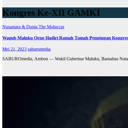
Kongres Ke-XII GAMKI
Nusantara & Dunia
The Moluccas
Wagub Maluku Orno Hadiri Ramah Tamah Penutupan Kongres
Mei 21, 2023
saburomedia
SABUROmedia, Ambon — Wakil Gubernur Maluku, Barnabas Natanh