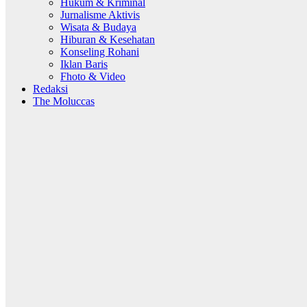
Hukum & Kriminal
Jurnalisme Aktivis
Wisata & Budaya
Hiburan & Kesehatan
Konseling Rohani
Iklan Baris
Fhoto & Video
Redaksi
The Moluccas