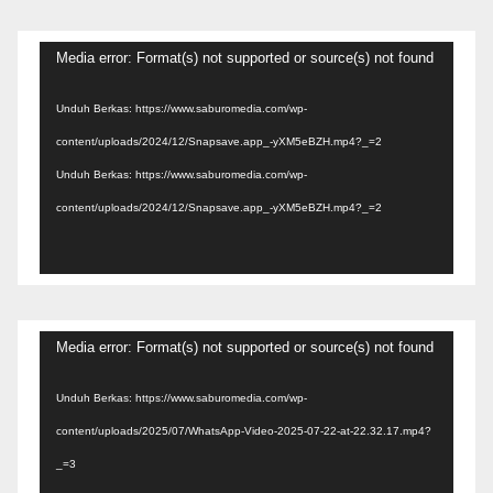
Pemutar
Media error: Format(s) not supported or source(s) not found
Video
Unduh Berkas: https://www.saburomedia.com/wp-
content/uploads/2024/12/Snapsave.app_-yXM5eBZH.mp4?_=2
Unduh Berkas: https://www.saburomedia.com/wp-
content/uploads/2024/12/Snapsave.app_-yXM5eBZH.mp4?_=2
Pemutar
Media error: Format(s) not supported or source(s) not found
Video
Unduh Berkas: https://www.saburomedia.com/wp-
content/uploads/2025/07/WhatsApp-Video-2025-07-22-at-22.32.17.mp4?
_=3