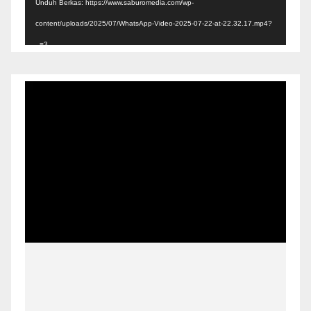
Unduh Berkas: https://www.saburomedia.com/wp-
content/uploads/2025/07/WhatsApp-Video-2025-07-22-at-22.32.17.mp4?
_=3
Pemutar
Video