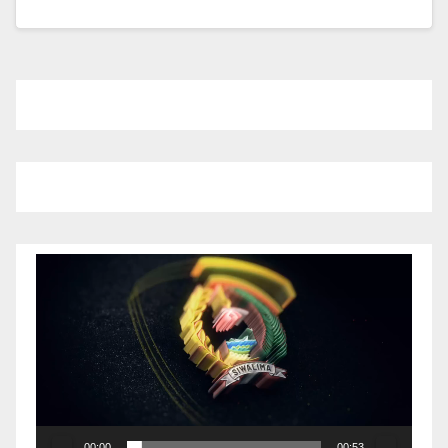
Pemutar
Video
00:00
00:53