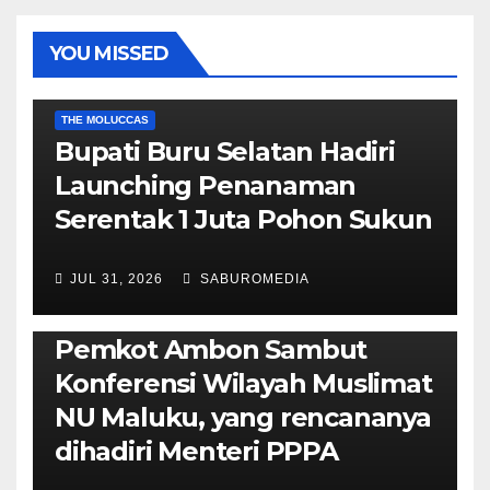
YOU MISSED
EKONOMI & BISNIS
POLITIK & PEMERINTAHAN
THE MOLUCCAS
Bupati Buru Selatan Hadiri
Launching Penanaman
Serentak 1 Juta Pohon Sukun
JUL 31, 2026
SABUROMEDIA
AMBON METRO
JURNALISME AKTIVIS
POLITIK & PEMERINTAHAN
Pemkot Ambon Sambut
Konferensi Wilayah Muslimat
NU Maluku, yang rencananya
dihadiri Menteri PPPA