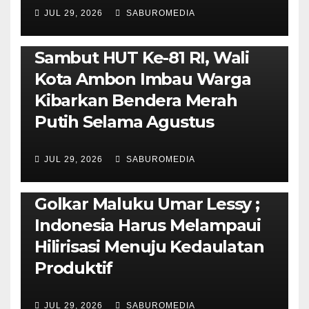
JUL 29, 2026
SABUROMEDIA
AMBON METRO
POLITIK & PEMERINTAHAN
Sambut HUT Ke-81 RI, Wali
Kota Ambon Imbau Warga
Kibarkan Bendera Merah
Putih Selama Agustus
AMBON METRO
JURNALISME AKTIVIS
JUL 29, 2026
SABUROMEDIA
PENDIDIKAN & OLAHRAGA
THE MOLUCCAS
Isi Materi LK-III HMI, Ketua
Golkar Maluku Umar Lessy ;
Indonesia Harus Melampaui
Hilirisasi Menuju Kedaulatan
Produktif
JUL 29, 2026
SABUROMEDIA