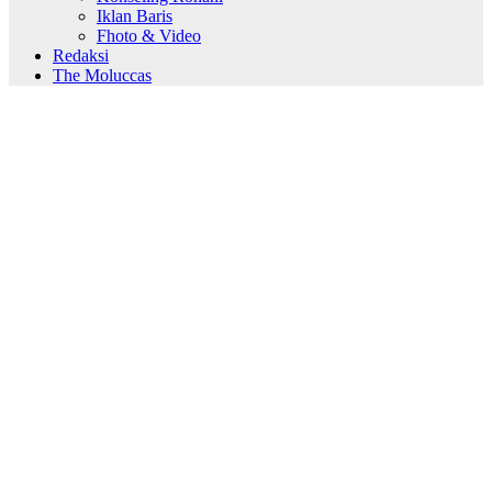
Iklan Baris
Fhoto & Video
Redaksi
The Moluccas