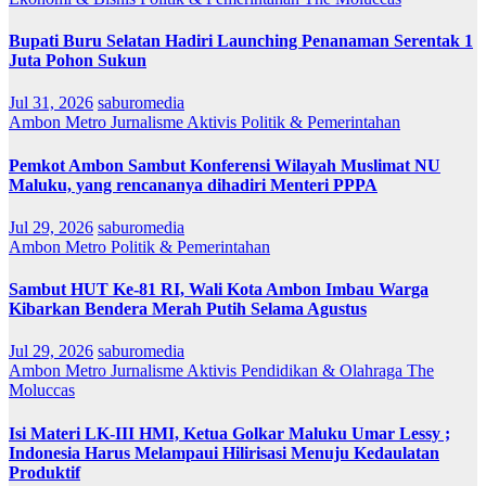
Bupati Buru Selatan Hadiri Launching Penanaman Serentak 1
Juta Pohon Sukun
Jul 31, 2026
saburomedia
Ambon Metro
Jurnalisme Aktivis
Politik & Pemerintahan
Pemkot Ambon Sambut Konferensi Wilayah Muslimat NU
Maluku, yang rencananya dihadiri Menteri PPPA
Jul 29, 2026
saburomedia
Ambon Metro
Politik & Pemerintahan
Sambut HUT Ke-81 RI, Wali Kota Ambon Imbau Warga
Kibarkan Bendera Merah Putih Selama Agustus
Jul 29, 2026
saburomedia
Ambon Metro
Jurnalisme Aktivis
Pendidikan & Olahraga
The
Moluccas
Isi Materi LK-III HMI, Ketua Golkar Maluku Umar Lessy ;
Indonesia Harus Melampaui Hilirisasi Menuju Kedaulatan
Produktif