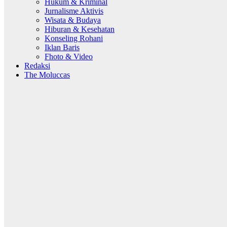
Hukum & Kriminal
Jurnalisme Aktivis
Wisata & Budaya
Hiburan & Kesehatan
Konseling Rohani
Iklan Baris
Fhoto & Video
Redaksi
The Moluccas