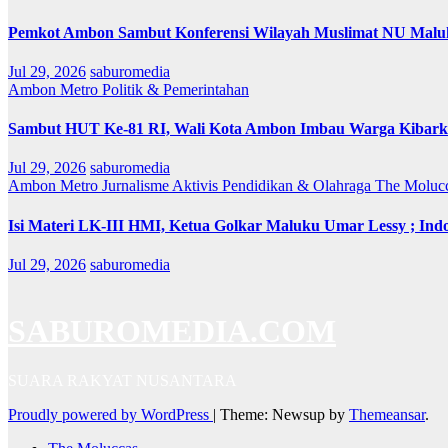
Pemkot Ambon Sambut Konferensi Wilayah Muslimat NU Maluk
Jul 29, 2026
saburomedia
Ambon Metro
Politik & Pemerintahan
Sambut HUT Ke-81 RI, Wali Kota Ambon Imbau Warga Kibarka
Jul 29, 2026
saburomedia
Ambon Metro
Jurnalisme Aktivis
Pendidikan & Olahraga
The Moluc
Isi Materi LK-III HMI, Ketua Golkar Maluku Umar Lessy ; Indo
Jul 29, 2026
saburomedia
SABUROMEDIA.COM
SUARA RAKYAT NUSANTARA
Proudly powered by WordPress
|
Theme: Newsup by
Themeansar
.