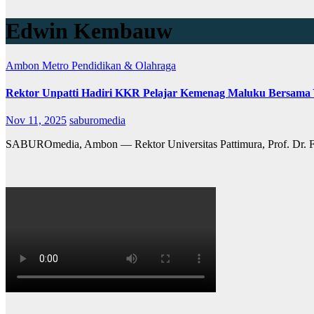
Edwin Kembauw
Ambon Metro
Pendidikan & Olahraga
Rektor Unpatti Hadiri KKR Pelajar Kemenag Maluku Bersama Y
Nov 11, 2025
saburomedia
SABUROmedia, Ambon — Rektor Universitas Pattimura, Prof. Dr. F