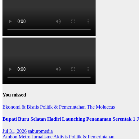
You missed
Ekonomi & Bisnis
Politik & Pemerintahan
The Moluccas
Bupati Buru Selatan Hadiri Launching Penanaman Serentak 1 
Jul 31, 2026
saburomedia
Ambon Metro
Jurnalisme Aktivis
Politik & Pemerintahan