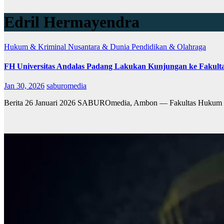
Edril Hermayendra
Hukum & Kriminal
Nusantara & Dunia
Pendidikan & Olahraga
FH Universitas Andalas Padang Lakukan Kunjungan ke Fakult
Jan 30, 2026
saburomedia
Berita 26 Januari 2026 SABUROmedia, Ambon — Fakultas Hukum Uni