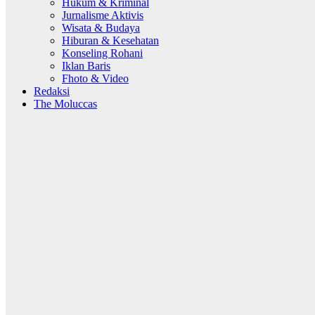
Hukum & Kriminal
Jurnalisme Aktivis
Wisata & Budaya
Hiburan & Kesehatan
Konseling Rohani
Iklan Baris
Fhoto & Video
Redaksi
The Moluccas