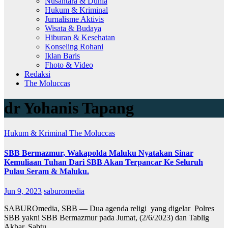
Nusantara & Dunia
Hukum & Kriminal
Jurnalisme Aktivis
Wisata & Budaya
Hiburan & Kesehatan
Konseling Rohani
Iklan Baris
Fhoto & Video
Redaksi
The Moluccas
dr Yohanis Tapang
Hukum & Kriminal
The Moluccas
SBB Bermazmur, Wakapolda Maluku Nyatakan Sinar
Kemuliaan Tuhan Dari SBB Akan Terpancar Ke Seluruh
Pulau Seram & Maluku.
Jun 9, 2023
saburomedia
SABUROmedia, SBB — Dua agenda religi yang digelar Polres
SBB yakni SBB Bermazmur pada Jumat, (2/6/2023) dan Tablig
Akbar, Sabtu,…