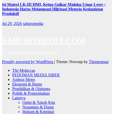
Isi Materi LK-III HMI, Ketua Golkar Maluku Umar Lessy ;
Indonesia Harus Melampaui Hilirisasi Menuju Kedaulatan
Produktif
Jul 29, 2026
saburomedia
SABUROMEDIA.COM
SUARA RAKYAT NUSANTARA
Proudly powered by WordPress
|
Theme: Newsup by
Themeansar
.
The Moluccas
PEDOMAN MEDIA SIBER
Ambon Metro
Ekonomi & Bisnis
Pendidikan & Olahraga
Politik & Pemerintahan
Lainnya
Opini & Tokoh Kita
Nusantara & Dunia
Hukum & Kriminal