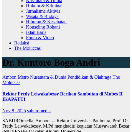
Nusantara & Dunia
Hukum & Kriminal
Jurnalisme Aktivis
Wisata & Budaya
Hiburan & Kesehatan
Konseling Rohani
Iklan Baris
Fhoto & Video
Redaksi
The Moluccas
Dr. Kuntoro Boga Andri
Ambon Metro
Nusantara & Dunia
Pendidikan & Olahraga
The
Moluccas
Rektor Fredy Leiwakabessy Berikan Sambutan di Mubes II
IKAPATTI
Nov 8, 2025
saburomedia
SABUROmedia, Ambon — Rektor Universitas Pattimura, Prof. Dr.
Fredy Leiwakabessy, M.Pd menghadiri kegiatan Musyawarah Besar
(MUBES) ke-II Ikatan Alumni Universitas…