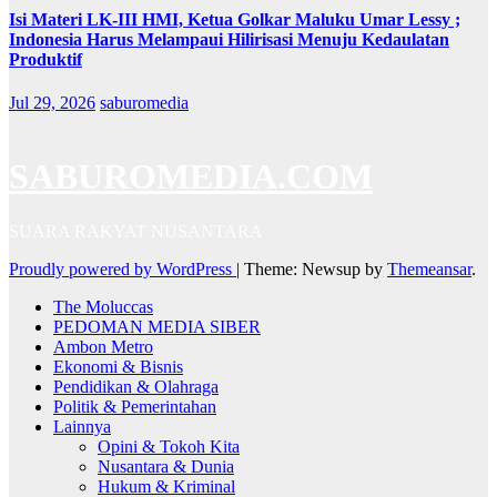
Isi Materi LK-III HMI, Ketua Golkar Maluku Umar Lessy ;
Indonesia Harus Melampaui Hilirisasi Menuju Kedaulatan
Produktif
Jul 29, 2026
saburomedia
SABUROMEDIA.COM
SUARA RAKYAT NUSANTARA
Proudly powered by WordPress
|
Theme: Newsup by
Themeansar
.
The Moluccas
PEDOMAN MEDIA SIBER
Ambon Metro
Ekonomi & Bisnis
Pendidikan & Olahraga
Politik & Pemerintahan
Lainnya
Opini & Tokoh Kita
Nusantara & Dunia
Hukum & Kriminal