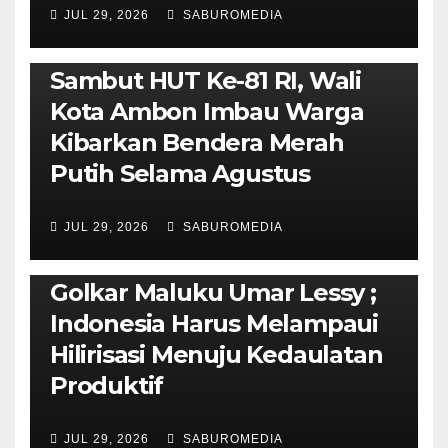
JUL 29, 2026
SABUROMEDIA
AMBON METRO
POLITIK & PEMERINTAHAN
Sambut HUT Ke-81 RI, Wali
Kota Ambon Imbau Warga
Kibarkan Bendera Merah
Putih Selama Agustus
AMBON METRO
JURNALISME AKTIVIS
JUL 29, 2026
SABUROMEDIA
PENDIDIKAN & OLAHRAGA
THE MOLUCCAS
Isi Materi LK-III HMI, Ketua
Golkar Maluku Umar Lessy ;
Indonesia Harus Melampaui
Hilirisasi Menuju Kedaulatan
Produktif
JUL 29, 2026
SABUROMEDIA