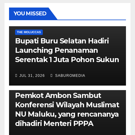
YOU MISSED
EKONOMI & BISNIS
POLITIK & PEMERINTAHAN
THE MOLUCCAS
Bupati Buru Selatan Hadiri
Launching Penanaman
Serentak 1 Juta Pohon Sukun
JUL 31, 2026
SABUROMEDIA
AMBON METRO
JURNALISME AKTIVIS
POLITIK & PEMERINTAHAN
Pemkot Ambon Sambut
Konferensi Wilayah Muslimat
NU Maluku, yang rencananya
dihadiri Menteri PPPA