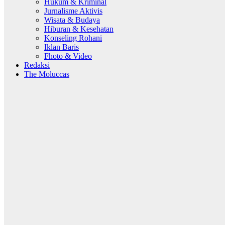
Hukum & Kriminal
Jurnalisme Aktivis
Wisata & Budaya
Hiburan & Kesehatan
Konseling Rohani
Iklan Baris
Fhoto & Video
Redaksi
The Moluccas