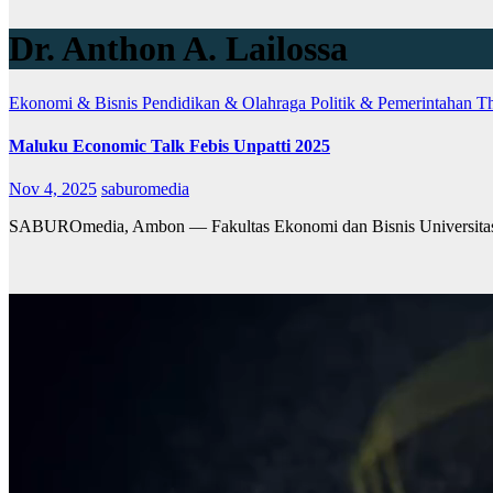
Dr. Anthon A. Lailossa
Ekonomi & Bisnis
Pendidikan & Olahraga
Politik & Pemerintahan
Th
Maluku Economic Talk Febis Unpatti 2025
Nov 4, 2025
saburomedia
SABUROmedia, Ambon — Fakultas Ekonomi dan Bisnis Universitas 