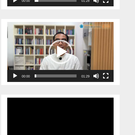
00:00
01:28
Pemutar
Video
00:00
01:29
Pemutar
Video