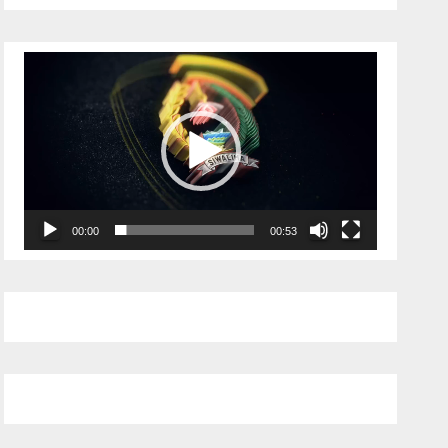
Pemutar
Video
00:00
00:53