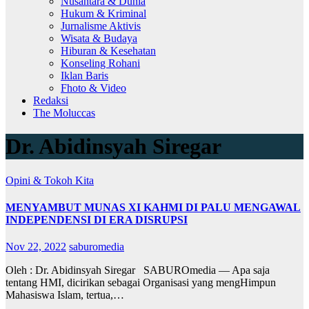
Nusantara & Dunia
Hukum & Kriminal
Jurnalisme Aktivis
Wisata & Budaya
Hiburan & Kesehatan
Konseling Rohani
Iklan Baris
Fhoto & Video
Redaksi
The Moluccas
Dr. Abidinsyah Siregar
Opini & Tokoh Kita
MENYAMBUT MUNAS XI KAHMI DI PALU MENGAWAL
INDEPENDENSI DI ERA DISRUPSI
Nov 22, 2022
saburomedia
Oleh : Dr. Abidinsyah Siregar SABUROmedia — Apa saja
tentang HMI, dicirikan sebagai Organisasi yang mengHimpun
Mahasiswa Islam, tertua,…