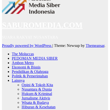
SABUROMEDIA.COM
SUARA RAKYAT NUSANTARA
Proudly powered by WordPress
|
Theme: Newsup by
Themeansar
.
The Moluccas
PEDOMAN MEDIA SIBER
Ambon Metro
Ekonomi & Bisnis
Pendidikan & Olahraga
Politik & Pemerintahan
Lainnya
Opini & Tokoh Kita
Nusantara & Dunia
Hukum & Kriminal
Jurnalisme Aktivis
Wisata & Budaya
Hiburan & Kesehatan