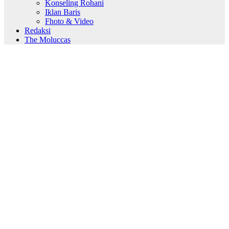
Konseling Rohani
Iklan Baris
Fhoto & Video
Redaksi
The Moluccas