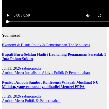
You missed
Ekonomi & Bisnis
Politik & Pemerintahan
The Moluccas
Bupati Buru Selatan Hadiri Launching Penanaman Serentak 1
Juta Pohon Sukun
Jul 31, 2026
saburomedia
Ambon Metro
Jurnalisme Aktivis
Politik & Pemerintahan
Pemkot Ambon Sambut Konferensi Wilayah Muslimat NU
Maluku, yang rencananya dihadiri Menteri PPPA
Jul 29, 2026
saburomedia
Ambon Metro
Politik & Pemerintahan