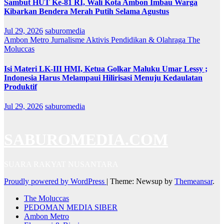
Sambut HUT Ke-81 RI, Wali Kota Ambon Imbau Warga
Kibarkan Bendera Merah Putih Selama Agustus
Jul 29, 2026
saburomedia
Ambon Metro
Jurnalisme Aktivis
Pendidikan & Olahraga
The
Moluccas
Isi Materi LK-III HMI, Ketua Golkar Maluku Umar Lessy ;
Indonesia Harus Melampaui Hilirisasi Menuju Kedaulatan
Produktif
Jul 29, 2026
saburomedia
SABUROMEDIA.COM
SUARA RAKYAT NUSANTARA
Proudly powered by WordPress
|
Theme: Newsup by
Themeansar
.
The Moluccas
PEDOMAN MEDIA SIBER
Ambon Metro