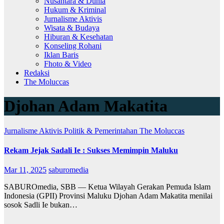
Nusantara & Dunia
Hukum & Kriminal
Jurnalisme Aktivis
Wisata & Budaya
Hiburan & Kesehatan
Konseling Rohani
Iklan Baris
Fhoto & Video
Redaksi
The Moluccas
Djohan Adam Makatita
Jurnalisme Aktivis
Politik & Pemerintahan
The Moluccas
Rekam Jejak Sadali Ie : Sukses Memimpin Maluku
Mar 11, 2025
saburomedia
SABUROmedia, SBB — Ketua Wilayah Gerakan Pemuda Islam
Indonesia (GPII) Provinsi Maluku Djohan Adam Makatita menilai
sosok Sadli Ie bukan…