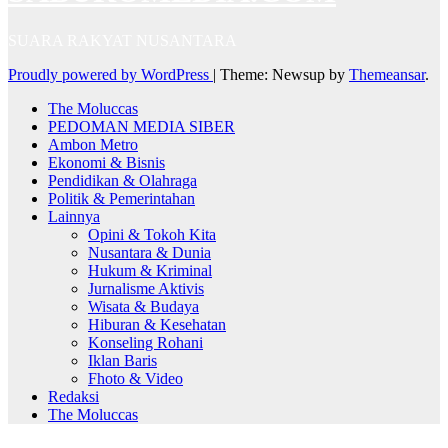
SUARA RAKYAT NUSANTARA
Proudly powered by WordPress
|
Theme: Newsup by
Themeansar
.
The Moluccas
PEDOMAN MEDIA SIBER
Ambon Metro
Ekonomi & Bisnis
Pendidikan & Olahraga
Politik & Pemerintahan
Lainnya
Opini & Tokoh Kita
Nusantara & Dunia
Hukum & Kriminal
Jurnalisme Aktivis
Wisata & Budaya
Hiburan & Kesehatan
Konseling Rohani
Iklan Baris
Fhoto & Video
Redaksi
The Moluccas