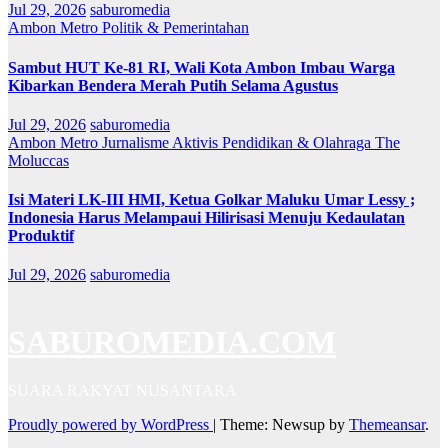
Jul 29, 2026
saburomedia
Ambon Metro
Politik & Pemerintahan
Sambut HUT Ke-81 RI, Wali Kota Ambon Imbau Warga
Kibarkan Bendera Merah Putih Selama Agustus
Jul 29, 2026
saburomedia
Ambon Metro
Jurnalisme Aktivis
Pendidikan & Olahraga
The
Moluccas
Isi Materi LK-III HMI, Ketua Golkar Maluku Umar Lessy ;
Indonesia Harus Melampaui Hilirisasi Menuju Kedaulatan
Produktif
Jul 29, 2026
saburomedia
SABUROMEDIA.COM
SUARA RAKYAT NUSANTARA
Proudly powered by WordPress
|
Theme: Newsup by
Themeansar
.