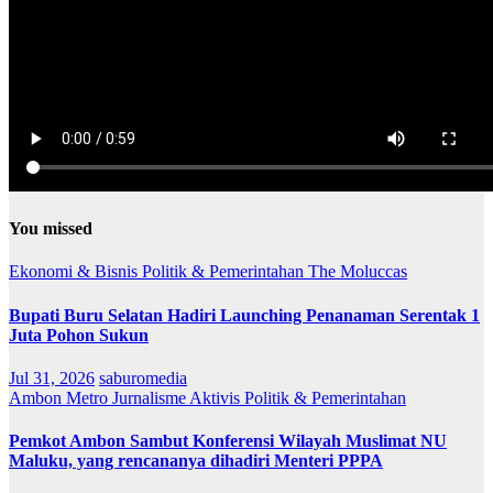
You missed
Ekonomi & Bisnis
Politik & Pemerintahan
The Moluccas
Bupati Buru Selatan Hadiri Launching Penanaman Serentak 1
Juta Pohon Sukun
Jul 31, 2026
saburomedia
Ambon Metro
Jurnalisme Aktivis
Politik & Pemerintahan
Pemkot Ambon Sambut Konferensi Wilayah Muslimat NU
Maluku, yang rencananya dihadiri Menteri PPPA