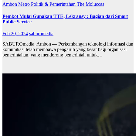
Ambon Metro
Politik & Pemerintahan
The Moluccas
Pemkot Mulai Gunakan TTE, Lekransy : Bagian dari Smart
Public Service
Feb 20, 2024
saburomedia
SABUROmedia, Ambon — Perkembangan teknologi informasi dan
komunikasi telah membawa pengaruh yang besar bagi organisasi
pemerintahan, yang mendorong pemerintah untuk…