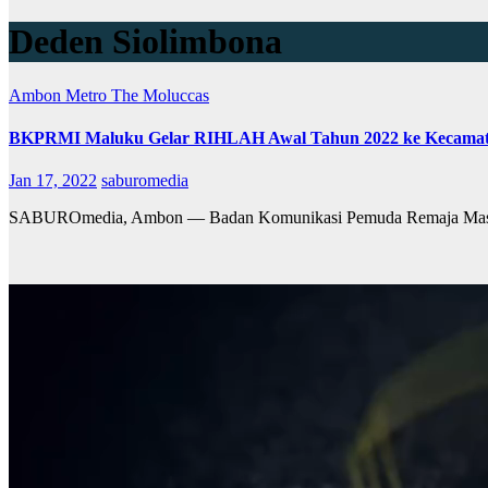
Deden Siolimbona
Ambon Metro
The Moluccas
BKPRMI Maluku Gelar RIHLAH Awal Tahun 2022 ke Kecamat
Jan 17, 2022
saburomedia
SABUROmedia, Ambon — Badan Komunikasi Pemuda Remaja Masjid