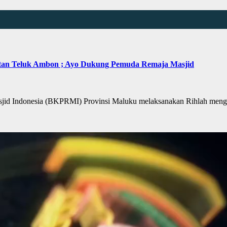
an Teluk Ambon ; Ayo Dukung Pemuda Remaja Masjid
 Indonesia (BKPRMI) Provinsi Maluku melaksanakan Rihlah meng