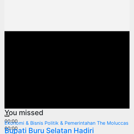
You missed
00:00
Ekonomi & Bisnis
Politik & Pemerintahan
The Moluccas
00:00
Bupati Buru Selatan Hadiri