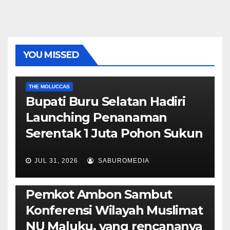
YOU MISSED
EKONOMI & BISNIS
POLITIK & PEMERINTAHAN
THE MOLUCCAS
Bupati Buru Selatan Hadiri
Launching Penanaman
Serentak 1 Juta Pohon Sukun
JUL 31, 2026
SABUROMEDIA
AMBON METRO
JURNALISME AKTIVIS
POLITIK & PEMERINTAHAN
Pemkot Ambon Sambut
Konferensi Wilayah Muslimat
NU Maluku, yang rencananya