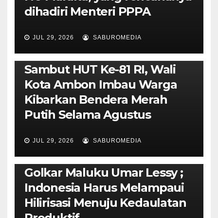
dihadiri Menteri PPPA
JUL 29, 2026
SABUROMEDIA
AMBON METRO
POLITIK & PEMERINTAHAN
Sambut HUT Ke-81 RI, Wali
Kota Ambon Imbau Warga
Kibarkan Bendera Merah
Putih Selama Agustus
AMBON METRO
JURNALISME AKTIVIS
JUL 29, 2026
SABUROMEDIA
PENDIDIKAN & OLAHRAGA
THE MOLUCCAS
Isi Materi LK-III HMI, Ketua
Golkar Maluku Umar Lessy ;
Indonesia Harus Melampaui
Hilirisasi Menuju Kedaulatan
Produktif