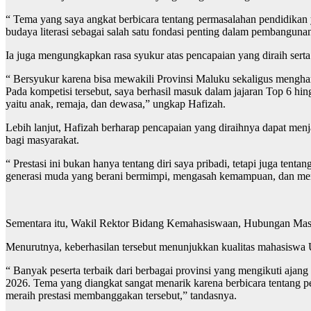
“ Tema yang saya angkat berbicara tentang permasalahan pendidikan 
budaya literasi sebagai salah satu fondasi penting dalam pembanguna
Ia juga mengungkapkan rasa syukur atas pencapaian yang diraih sert
“ Bersyukur karena bisa mewakili Provinsi Maluku sekaligus mengharu
Pada kompetisi tersebut, saya berhasil masuk dalam jajaran Top 6 hing
yaitu anak, remaja, dan dewasa,” ungkap Hafizah.
Lebih lanjut, Hafizah berharap pencapaian yang diraihnya dapat men
bagi masyarakat.
“ Prestasi ini bukan hanya tentang diri saya pribadi, tetapi juga t
generasi muda yang berani bermimpi, mengasah kemampuan, dan me
Sementara itu, Wakil Rektor Bidang Kemahasiswaan, Hubungan Masyar
Menurutnya, keberhasilan tersebut menunjukkan kualitas mahasiswa U
“ Banyak peserta terbaik dari berbagai provinsi yang mengikuti ajan
2026. Tema yang diangkat sangat menarik karena berbicara tentang pe
meraih prestasi membanggakan tersebut,” tandasnya.