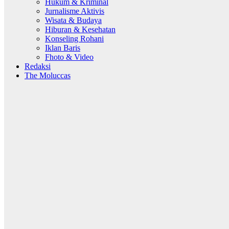
Hukum & Kriminal
Jurnalisme Aktivis
Wisata & Budaya
Hiburan & Kesehatan
Konseling Rohani
Iklan Baris
Fhoto & Video
Redaksi
The Moluccas