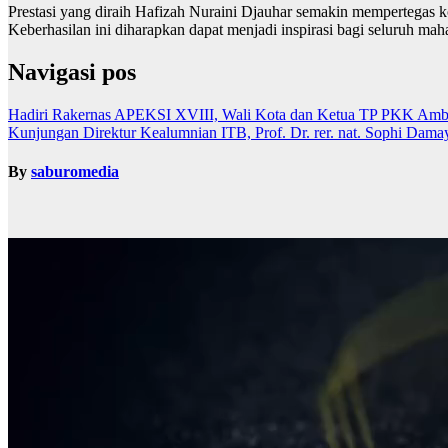
Prestasi yang diraih Hafizah Nuraini Djauhar semakin mempertegas
Keberhasilan ini diharapkan dapat menjadi inspirasi bagi seluruh ma
Navigasi pos
Hadiri Rakernas APEKSI XVIII, Wali Kota dan Ketua TP PKK Ambo
Kunjungan Direktur Kealumnian ITB, Prof. Dr. rer. nat. Sophi Damay
By
saburomedia