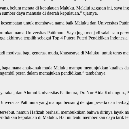
yang belum merata di kepulauan Maluku. Melalui gagasan ini, saya in
n sumber daya manusia di daerah kepulauan,” ujarnya.
a kesempatan untuk membawa nama baik Maluku dan Universitas Pattimu
mkan nama Universitas Pattimura. Saya juga menjadi salah satu perwak
ga akhirnya terpilih sebagai Top 4 Putera Puteri Pendidikan Indonesia 
jadi motivasi bagi generasi muda, khususnya di Maluku, untuk terus 
entang bagaimana anak-anak muda Maluku mampu menunjukkan kualitas da
ngambil peran dalam memajukan pendidikan,” tambahnya.
akat, dan Alumni Universitas Pattimura, Dr. Nur Aida Kubangun., M.
niversitas Pattimura yang mampu bersaing dengan peserta dari berbaga
g tersebut, namun Hafizah berhasil membuktikan bahwa dirinya layak m
ndidikan kepulauan di Maluku. Hal ini tentu memberikan daya tarik ter