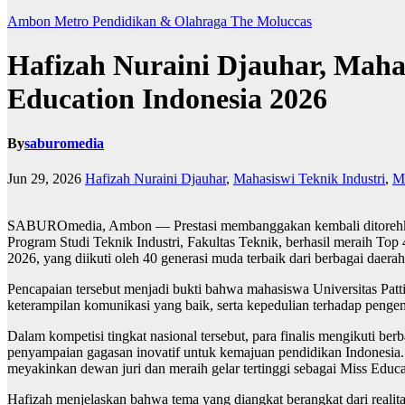
Ambon Metro
Pendidikan & Olahraga
The Moluccas
Hafizah Nuraini Djauhar, Mahas
Education Indonesia 2026
By
saburomedia
Jun 29, 2026
Hafizah Nuraini Djauhar
,
Mahasiswi Teknik Industri
,
Mi
SABUROmedia, Ambon — Prestasi membanggakan kembali ditorehkan ma
Program Studi Teknik Industri, Fakultas Teknik, berhasil meraih Top
2026, yang diikuti oleh 40 generasi muda terbaik dari berbagai daerah
Pencapaian tersebut menjadi bukti bahwa mahasiswa Universitas Pat
keterampilan komunikasi yang baik, serta kepedulian terhadap peng
Dalam kompetisi tingkat nasional tersebut, para finalis mengikuti b
penyampaian gagasan inovatif untuk kemajuan pendidikan Indonesia. 
meyakinkan dewan juri dan meraih gelar tertinggi sebagai Miss Educa
Hafizah menjelaskan bahwa tema yang diangkat berangkat dari realit