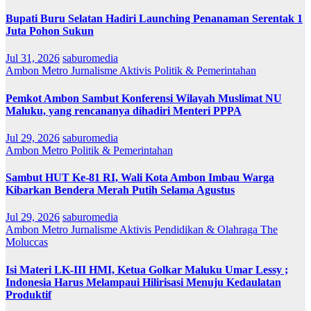
Bupati Buru Selatan Hadiri Launching Penanaman Serentak 1
Juta Pohon Sukun
Jul 31, 2026
saburomedia
Ambon Metro
Jurnalisme Aktivis
Politik & Pemerintahan
Pemkot Ambon Sambut Konferensi Wilayah Muslimat NU
Maluku, yang rencananya dihadiri Menteri PPPA
Jul 29, 2026
saburomedia
Ambon Metro
Politik & Pemerintahan
Sambut HUT Ke-81 RI, Wali Kota Ambon Imbau Warga
Kibarkan Bendera Merah Putih Selama Agustus
Jul 29, 2026
saburomedia
Ambon Metro
Jurnalisme Aktivis
Pendidikan & Olahraga
The
Moluccas
Isi Materi LK-III HMI, Ketua Golkar Maluku Umar Lessy ;
Indonesia Harus Melampaui Hilirisasi Menuju Kedaulatan
Produktif