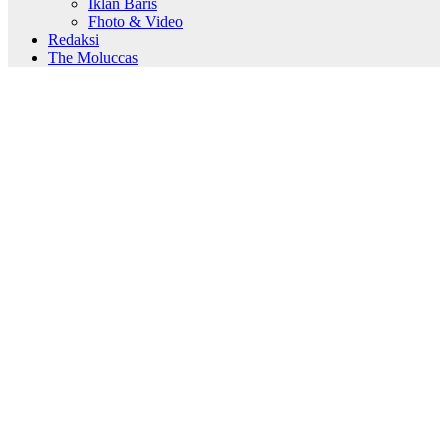
Iklan Baris
Fhoto & Video
Redaksi
The Moluccas