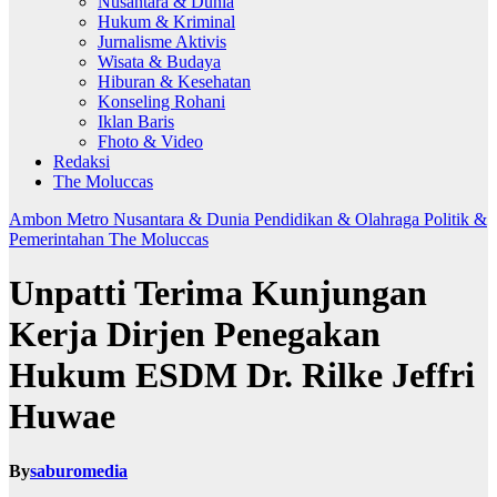
Nusantara & Dunia
Hukum & Kriminal
Jurnalisme Aktivis
Wisata & Budaya
Hiburan & Kesehatan
Konseling Rohani
Iklan Baris
Fhoto & Video
Redaksi
The Moluccas
Ambon Metro
Nusantara & Dunia
Pendidikan & Olahraga
Politik &
Pemerintahan
The Moluccas
Unpatti Terima Kunjungan
Kerja Dirjen Penegakan
Hukum ESDM Dr. Rilke Jeffri
Huwae
By
saburomedia