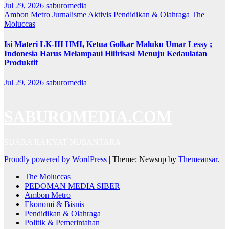
Jul 29, 2026
saburomedia
Ambon Metro
Jurnalisme Aktivis
Pendidikan & Olahraga
The
Moluccas
Isi Materi LK-III HMI, Ketua Golkar Maluku Umar Lessy ;
Indonesia Harus Melampaui Hilirisasi Menuju Kedaulatan
Produktif
Jul 29, 2026
saburomedia
SABUROMEDIA.COM
SUARA RAKYAT NUSANTARA
Proudly powered by WordPress
|
Theme: Newsup by
Themeansar
.
The Moluccas
PEDOMAN MEDIA SIBER
Ambon Metro
Ekonomi & Bisnis
Pendidikan & Olahraga
Politik & Pemerintahan