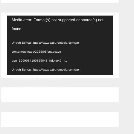
Pemutar
Media error: Format(s) not supported or source(s) not
Video
found
Unduh Berkas: https://www.saburomedia.com/wp-
content/uploads/2025/08/snapsave-
app_1999084100825843_hd.mp4?_=1
Unduh Berkas: https://www.saburomedia.com/wp-
content/uploads/2025/08/snapsave-
app_1999084100825843_hd.mp4?_=1