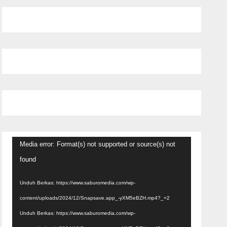
Pemutar
Media error: Format(s) not supported or source(s) not
Video
found
Unduh Berkas: https://www.saburomedia.com/wp-
content/uploads/2024/12/Snapsave.app_-yXM5eBZH.mp4?_=2
Unduh Berkas: https://www.saburomedia.com/wp-