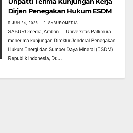
Unpatti Terima Kunjungan Kerja
Dirjen Penegakan Hukum ESDM
Dr. Rilke Jeffri Huwae
JUN 24, 2026
SABUROMEDIA
SABUROmedia, Ambon — Universitas Pattimura
menerima kunjungan Direktur Jenderal Penegakan
Hukum Energi dan Sumber Daya Mineral (ESDM)
Republik Indonesia, Dr.…