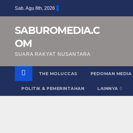
Skip
Sab. Agu 8th, 2026
to
content
SABUROMEDIA.C
OM
SUARA RAKYAT NUSANTARA
THE MOLUCCAS
PEDOMAN MEDIA 
POLITIK & PEMERINTAHAN
LAINNYA