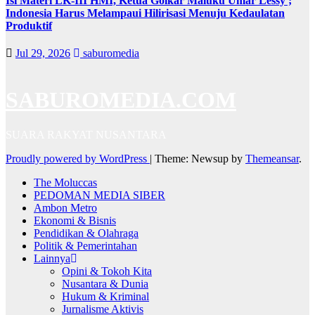
Isi Materi LK-III HMI, Ketua Golkar Maluku Umar Lessy ;
Indonesia Harus Melampaui Hilirisasi Menuju Kedaulatan
Produktif
Jul 29, 2026
saburomedia
SABUROMEDIA.COM
SUARA RAKYAT NUSANTARA
Proudly powered by WordPress
|
Theme: Newsup by
Themeansar
.
The Moluccas
PEDOMAN MEDIA SIBER
Ambon Metro
Ekonomi & Bisnis
Pendidikan & Olahraga
Politik & Pemerintahan
Lainnya
Opini & Tokoh Kita
Nusantara & Dunia
Hukum & Kriminal
Jurnalisme Aktivis