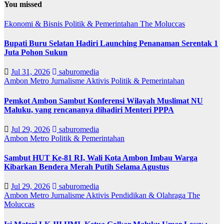
You missed
Ekonomi & Bisnis
Politik & Pemerintahan
The Moluccas
Bupati Buru Selatan Hadiri Launching Penanaman Serentak 1
Juta Pohon Sukun
Jul 31, 2026
saburomedia
Ambon Metro
Jurnalisme Aktivis
Politik & Pemerintahan
Pemkot Ambon Sambut Konferensi Wilayah Muslimat NU
Maluku, yang rencananya dihadiri Menteri PPPA
Jul 29, 2026
saburomedia
Ambon Metro
Politik & Pemerintahan
Sambut HUT Ke-81 RI, Wali Kota Ambon Imbau Warga
Kibarkan Bendera Merah Putih Selama Agustus
Jul 29, 2026
saburomedia
Ambon Metro
Jurnalisme Aktivis
Pendidikan & Olahraga
The
Moluccas