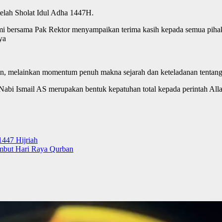
telah Sholat Idul Adha 1447H.
ami bersama Pak Rektor menyampaikan terima kasih kepada semua pih
ya
n, melainkan momentum penuh makna sejarah dan keteladanan tentan
abi Ismail AS merupakan bentuk kepatuhan total kepada perintah Al
447 Hijriah
mbut Hari Raya Qurban