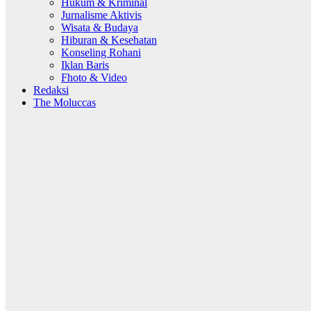
Hukum & Kriminal
Jurnalisme Aktivis
Wisata & Budaya
Hiburan & Kesehatan
Konseling Rohani
Iklan Baris
Fhoto & Video
Redaksi
The Moluccas