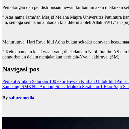
Pemotongan dan pendistribusian hewan kurban ini akan dilakukan se
” Atas nama Jama’ah Mesjid Melaha Majira Universitas Pattimura k
ini, semoga semua amal ibadah kita diterima oleh Allah SWT,” ucapn
Menurutnya, Hari Raya Idul Adha bukan sekadar perayaan keagamaa
“ Keimanan dan ketakwaan yang diteladankan Nabi Ibrahim AS dan N
pengorbanan dalam menjalankan perintah-Nya,” akhirnya. (SM)
Navigasi pos
Pemkot Ambon Salurkan 100 ekor Hewan Kurban Untuk Idul Adha 1
Sambangi SMKN 2 Ambon, Soksi Maluku Serahkan 1 Ekor Sapi Sa
By
saburomedia