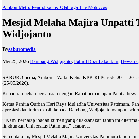
Ambon Metro
Pendidikan & Olahraga
The Moluccas
Mesjid Melaha Majira Unpatt
Widjojanto
By
saburomedia
Mei 25, 2026
Bambang Widjojanto
,
Fahrul Rozi Fakaubun
,
Hewan Q
SABUROmedia, Ambon – Wakil Ketua KPK RI Periode 2011–2015, Dr
(25/05/2026).
Kehadiran beliau bersamaan dengan Rapat pemantapan Panitia hewan
Ketua Panitia Qurban Hari Raya Idul adha Universitas Pattimura, F
apresiasi dan terima kasih kepada Bambang Widjojanto maupun seluru
“ Kami berharap ibadah kurban yang dilaksanakan tahun ini diterima
lingkungan Universitas Pattimura,” ucapnya.
Sementara ini, Mesjid Melaha Majira Universitas Pattimura tahun ini 