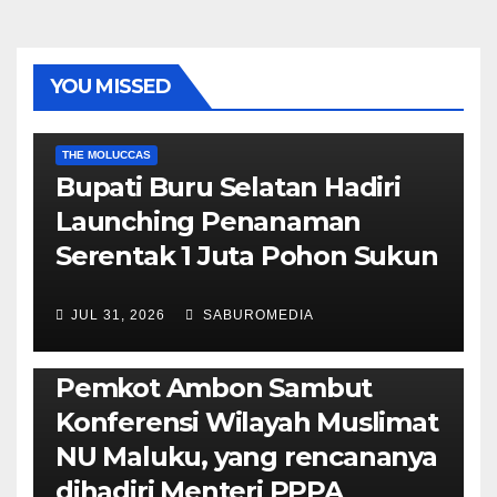
YOU MISSED
EKONOMI & BISNIS
POLITIK & PEMERINTAHAN
THE MOLUCCAS
Bupati Buru Selatan Hadiri
Launching Penanaman
Serentak 1 Juta Pohon Sukun
JUL 31, 2026
SABUROMEDIA
AMBON METRO
JURNALISME AKTIVIS
POLITIK & PEMERINTAHAN
Pemkot Ambon Sambut
Konferensi Wilayah Muslimat
NU Maluku, yang rencananya
dihadiri Menteri PPPA