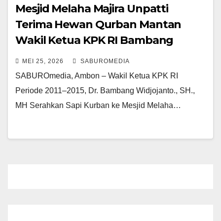
Mesjid Melaha Majira Unpatti
Terima Hewan Qurban Mantan
Wakil Ketua KPK RI Bambang
Widjojanto
MEI 25, 2026
SABUROMEDIA
SABUROmedia, Ambon – Wakil Ketua KPK RI
Periode 2011–2015, Dr. Bambang Widjojanto., SH.,
MH Serahkan Sapi Kurban ke Mesjid Melaha…