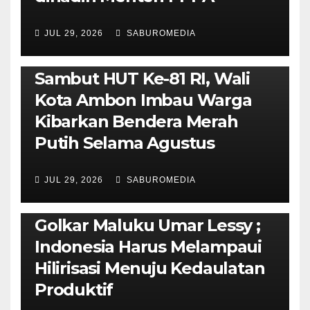
JUL 29, 2026
SABUROMEDIA
AMBON METRO
POLITIK & PEMERINTAHAN
Sambut HUT Ke-81 RI, Wali
Kota Ambon Imbau Warga
Kibarkan Bendera Merah
Putih Selama Agustus
AMBON METRO
JURNALISME AKTIVIS
JUL 29, 2026
SABUROMEDIA
PENDIDIKAN & OLAHRAGA
THE MOLUCCAS
Isi Materi LK-III HMI, Ketua
Golkar Maluku Umar Lessy ;
Indonesia Harus Melampaui
Hilirisasi Menuju Kedaulatan
Produktif