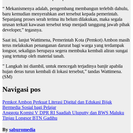
“ Mekanismenya adalah, pengembang membangun terlebih dahulu,
baru kemudian menyerahkan aset tersebut kepada pemerintah.
Sepanjang proses serah terima itu belum dilakukan, maka segala
urusan terkait kawasan tersebut tetap menjadi tanggung jawab pihak
developer,” tegasnya.
Saat ini, lanjut Wattimena, Pemerintah Kota (Pemkot) Ambon masih
terus melakukan penanganan darurat bagi warga yang terdampak
longsor, sekaligus berupaya segera membuka kembali aliran sungai
yang tertutup oleh material tanah.
” Langkah ini diambil, untuk mencegah terjadinya banjir apabila
hujan deras turun kembali di lokasi tersebut,” tandas Wattimena.
(SM)
Navigasi pos
Pemkot Ambon Perkuat Literasi Digital dan Edukasi Bijak
Bermedia Sosial bagi Pelajar
Anggota Komisi V DPR RI Saadiah Uluputty dan BWS Maluku
Tinjau Longsor BTN Gadihu
By
saburomedia