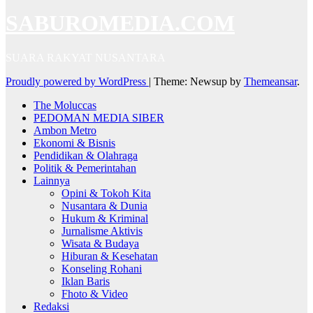
SABUROMEDIA.COM
SUARA RAKYAT NUSANTARA
Proudly powered by WordPress
|
Theme: Newsup by
Themeansar
.
The Moluccas
PEDOMAN MEDIA SIBER
Ambon Metro
Ekonomi & Bisnis
Pendidikan & Olahraga
Politik & Pemerintahan
Lainnya
Opini & Tokoh Kita
Nusantara & Dunia
Hukum & Kriminal
Jurnalisme Aktivis
Wisata & Budaya
Hiburan & Kesehatan
Konseling Rohani
Iklan Baris
Fhoto & Video
Redaksi