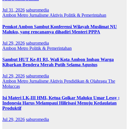
Jul 31, 2026
saburomedia
Ambon Metro
Jurnalisme Aktivis
Politik & Pemerintahan
Pemkot Ambon Sambut Konferensi Wilayah Muslimat NU
Maluku, yang rencananya dihadiri Menteri PPPA
Jul 29, 2026
saburomedia
Ambon Metro
Politik & Pemerintahan
Sambut HUT Ke-81 RI, Wali Kota Ambon Imbau Warga
Kibarkan Bendera Merah Putih Selama Agustus
Jul 29, 2026
saburomedia
Ambon Metro
Jurnalisme Aktivis
Pendidikan & Olahraga
The
Moluccas
Isi Materi LK-III HMI, Ketua Golkar Maluku Umar Lessy ;
Indonesia Harus Melampaui Hilirisasi Menuju Kedaulatan
Produktif
Jul 29, 2026
saburomedia