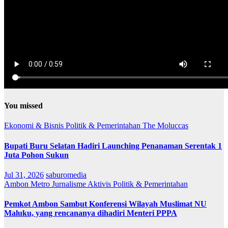
You missed
Ekonomi & Bisnis
Politik & Pemerintahan
The Moluccas
Bupati Buru Selatan Hadiri Launching Penanaman Serentak 1
Juta Pohon Sukun
Jul 31, 2026
saburomedia
Ambon Metro
Jurnalisme Aktivis
Politik & Pemerintahan
Pemkot Ambon Sambut Konferensi Wilayah Muslimat NU
Maluku, yang rencananya dihadiri Menteri PPPA