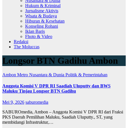
Nusantara & Dunia
Hukum & Kriminal
Jurnalisme Aktivis
Wisata & Budaya
Hiburan & Kesehatan
Konseling Rohani
Iklan Baris
Fhoto & Video
Redaksi
The Moluccas
Longsor BTN Gadihu Ambon
Ambon Metro
Nusantara & Dunia
Politik & Pemerintahan
Anggota Komisi V DPR RI Saadiah Uluputty dan BWS
Maluku Tinjau Longsor BTN Gadihu
Mei 9, 2026
saburomedia
SABUROmedia, Ambon – Anggota Komisi V DPR RI dari Fraksi
PKS Daerah Pemilihan Maluku, Saadiah Uluputty., ST, yang
membidangi Infrastruktur,…