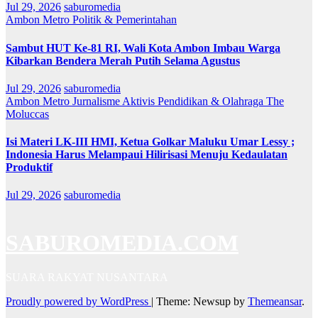
Jul 29, 2026
saburomedia
Ambon Metro
Politik & Pemerintahan
Sambut HUT Ke-81 RI, Wali Kota Ambon Imbau Warga
Kibarkan Bendera Merah Putih Selama Agustus
Jul 29, 2026
saburomedia
Ambon Metro
Jurnalisme Aktivis
Pendidikan & Olahraga
The
Moluccas
Isi Materi LK-III HMI, Ketua Golkar Maluku Umar Lessy ;
Indonesia Harus Melampaui Hilirisasi Menuju Kedaulatan
Produktif
Jul 29, 2026
saburomedia
SABUROMEDIA.COM
SUARA RAKYAT NUSANTARA
Proudly powered by WordPress
|
Theme: Newsup by
Themeansar
.