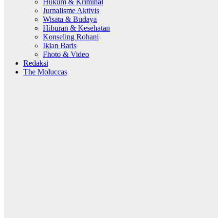
Hukum & Kriminal
Jurnalisme Aktivis
Wisata & Budaya
Hiburan & Kesehatan
Konseling Rohani
Iklan Baris
Fhoto & Video
Redaksi
The Moluccas