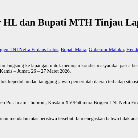
r HL dan Bupati MTH Tinjau La
igjen TNI Nefra Firdaus Lubis
,
Bupati Malra
,
Gubernur Maluku
,
Hendr
langsung ke lapangan untuk meninjau kondisi masyarakat pasca bent
Kamis – Jumat, 26 – 27 Maret 2026.
uk kepedulian dan tanggung jawab pemerintah daerah terhadap situasi 
jen Pol. Imam Thobroni, Kasdam XV/Pattimura Brigjen TNI Nefra Fi
an mendalam atas peristiwa tersebut. Ia menegaskan bahwa tidak ada 