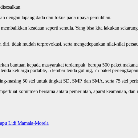
disesalkan.
an dengan lapang dada dan fokus pada upaya pemulihan.
uk membalikkan keadaan seperti semula. Yang bisa kita lakukan sekara
ri, tidak mudah terprovokasi, serta mengedepankan nilai-nilai persau
rkan bantuan kepada masyarakat terdampak, berupa 500 paket makanan s
t tenda keluarga portable, 5 lembar tenda gulung, 75 paket perlengkapan
ng-masing 50 stel untuk tingkat SD, SMP, dan SMA, serta 75 stel perl
perkuat komitmen bersama antara pemerintah, aparat keamanan, dan m
Sapu Lidi Mamala-Morela