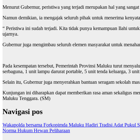
Menurut Gubernur, peristiwa yang terjadi merupakan hal yang sangat 
Namun demikian, ia mengajak seluruh pihak untuk menerima kenyata
“ Peristiwa ini sudah terjadi. Kita tidak punya kemampuan Ilahi unt
ujarnya.
Gubernur juga mengimbau seluruh elemen masyarakat untuk menahan di
Pada kesempatan tersebut, Pemerintah Provinsi Maluku turut menyalu
serbaguna, 1 unit lampu darurat portable, 5 unit tenda keluarga, 3 uni
Selain itu, Gubernur juga menyerahkan bantuan seragam sekolah masi
Kunjungan ini diharapkan dapat memberikan rasa aman sekaligus mem
Maluku Tenggara. (SM)
Navigasi pos
Wakapolda bersama Forkopimda Maluku Hadiri Tradisi Adat Pukul 
Norma Hukum Hewan Peliharaan