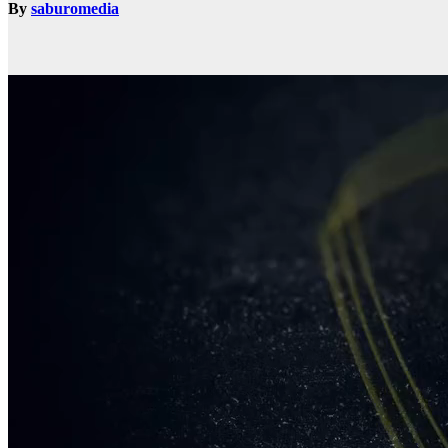
By
saburomedia