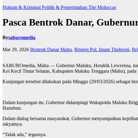
Hukum & Kriminal
Politik & Pemerintahan
The Moluccas
Pasca Bentrok Danar, Gubernu
By
saburomedia
Mar 29, 2026
Bentrok Danar Malra
,
Brigjen Pol. Imam Thobroni
,
Br
SABUROmedia, Malra — Gubernur Maluku, Hendrik Lewerissa, turun 
Kei Kecil Timur Selatan, Kabupaten Maluku Tenggara (Malra), pada 
Kunjungan tersebut dilakukan pada Minggu (29/03/2026) sebagai bent
Dalam kunjungan itu, Gubernur didampingi Wakapolda Maluku Brig
Hanubun.
Dalam dialog bersama masyarakat, Gubernur menyampaikan keprihatin
rakyatnya.
“Tidak ada,” tegasnya.