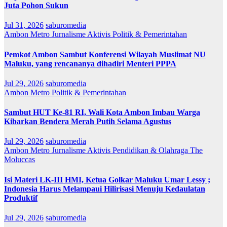
Juta Pohon Sukun
Jul 31, 2026
saburomedia
Ambon Metro
Jurnalisme Aktivis
Politik & Pemerintahan
Pemkot Ambon Sambut Konferensi Wilayah Muslimat NU
Maluku, yang rencananya dihadiri Menteri PPPA
Jul 29, 2026
saburomedia
Ambon Metro
Politik & Pemerintahan
Sambut HUT Ke-81 RI, Wali Kota Ambon Imbau Warga
Kibarkan Bendera Merah Putih Selama Agustus
Jul 29, 2026
saburomedia
Ambon Metro
Jurnalisme Aktivis
Pendidikan & Olahraga
The
Moluccas
Isi Materi LK-III HMI, Ketua Golkar Maluku Umar Lessy ;
Indonesia Harus Melampaui Hilirisasi Menuju Kedaulatan
Produktif
Jul 29, 2026
saburomedia