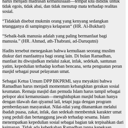
harus menjadi madrasah kemanusiaan—tempat kita dididik untuk
tidak egois, tidak abai, dan tidak menutup mata terhadap realitas
sosial.
“Tidaklah disebut mukmin orang yang kenyang sedangkan
tetangganya di sampingnya kelaparan“ (HR. Al-Bukhari)
“Sebaik-baik manusia adalah yang paling bermanfaat bagi
manusia.” (HR. Ahmad, ath-Thabrani, ad-Daruqutni)
Hadits tersebut menegaskan bahwa kemuliaan seorang muslim
diukur dari manfaatnya bagi orang lain. Di bulan Ramadhan,
manfaat itu diwujudkan melalui zakat, infak, sedekah, santunan
yatim, kepedulian terhadap korban bencana, serta penguatan peran
masjid sebagai pusat pelayanan umat.
Sebagai Ketua Umum DPP BKPRMI, saya meyakini bahwa
Ramadhan harus menjadi momentum kebangkitan gerakan sosial
keumatan. Remaja masjid dan pemuda Islam harus tampil sebagai
pelopor aksi kemanusiaan—menghidupkan masjid bukan hanya
dengan tilawah dan qiyamul lail, tetapi juga dengan program
pemberdayaan masyarakat. Nilai-nilai yang ditanamkan melalui
ibadah puasa, zakat, infak, dan sedekah membentuk karakter umat
yang peduli dan bertanggung jawab terhadap sesama. Islam
menempatkan kepedulian sosial sebagai bagian tak terpisahkan dari
keimanan. Tidak ada keberkahan Ramadhan tanpa kepekaan