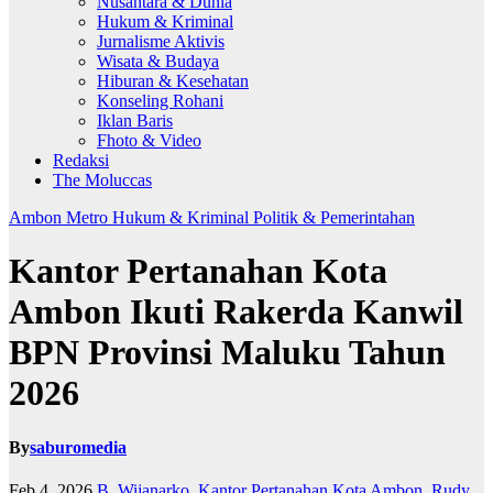
Nusantara & Dunia
Hukum & Kriminal
Jurnalisme Aktivis
Wisata & Budaya
Hiburan & Kesehatan
Konseling Rohani
Iklan Baris
Fhoto & Video
Redaksi
The Moluccas
Ambon Metro
Hukum & Kriminal
Politik & Pemerintahan
Kantor Pertanahan Kota
Ambon Ikuti Rakerda Kanwil
BPN Provinsi Maluku Tahun
2026
By
saburomedia
Feb 4, 2026
B. Wijanarko
,
Kantor Pertanahan Kota Ambon
,
Rudy