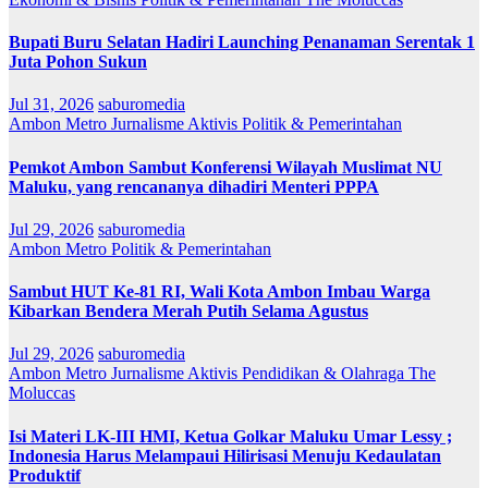
Bupati Buru Selatan Hadiri Launching Penanaman Serentak 1
Juta Pohon Sukun
Jul 31, 2026
saburomedia
Ambon Metro
Jurnalisme Aktivis
Politik & Pemerintahan
Pemkot Ambon Sambut Konferensi Wilayah Muslimat NU
Maluku, yang rencananya dihadiri Menteri PPPA
Jul 29, 2026
saburomedia
Ambon Metro
Politik & Pemerintahan
Sambut HUT Ke-81 RI, Wali Kota Ambon Imbau Warga
Kibarkan Bendera Merah Putih Selama Agustus
Jul 29, 2026
saburomedia
Ambon Metro
Jurnalisme Aktivis
Pendidikan & Olahraga
The
Moluccas
Isi Materi LK-III HMI, Ketua Golkar Maluku Umar Lessy ;
Indonesia Harus Melampaui Hilirisasi Menuju Kedaulatan
Produktif