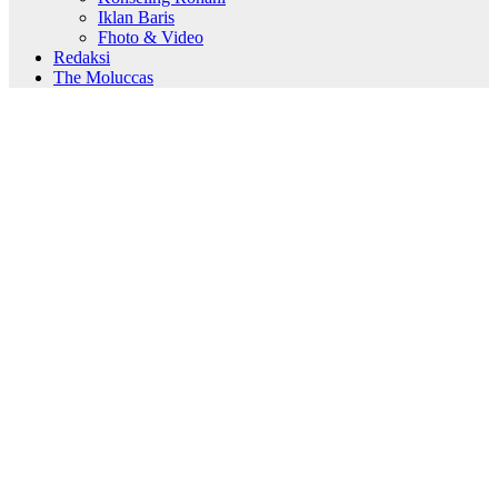
Iklan Baris
Fhoto & Video
Redaksi
The Moluccas