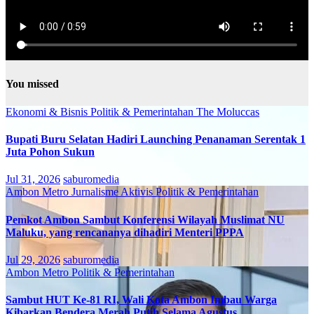
You missed
Ekonomi & Bisnis
Politik & Pemerintahan
The Moluccas
Bupati Buru Selatan Hadiri Launching Penanaman Serentak 1
Juta Pohon Sukun
Jul 31, 2026
saburomedia
Ambon Metro
Jurnalisme Aktivis
Politik & Pemerintahan
Pemkot Ambon Sambut Konferensi Wilayah Muslimat NU
Maluku, yang rencananya dihadiri Menteri PPPA
Jul 29, 2026
saburomedia
Ambon Metro
Politik & Pemerintahan
Sambut HUT Ke-81 RI, Wali Kota Ambon Imbau Warga
Kibarkan Bendera Merah Putih Selama Agustus