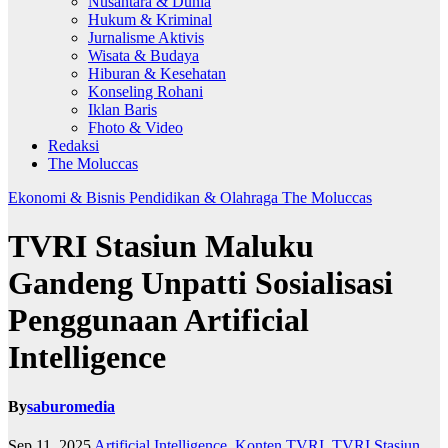
Nusantara & Dunia
Hukum & Kriminal
Jurnalisme Aktivis
Wisata & Budaya
Hiburan & Kesehatan
Konseling Rohani
Iklan Baris
Fhoto & Video
Redaksi
The Moluccas
Ekonomi & Bisnis
Pendidikan & Olahraga
The Moluccas
TVRI Stasiun Maluku
Gandeng Unpatti Sosialisasi
Penggunaan Artificial
Intelligence
By
saburomedia
Sep 11, 2025
Artificial Intelligence
,
Konten TVRI
,
TVRI Stasiun