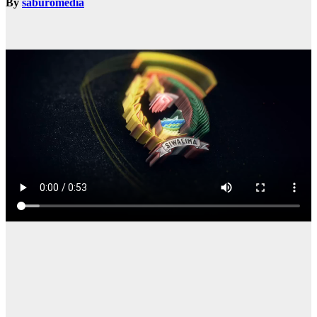
By
saburomedia