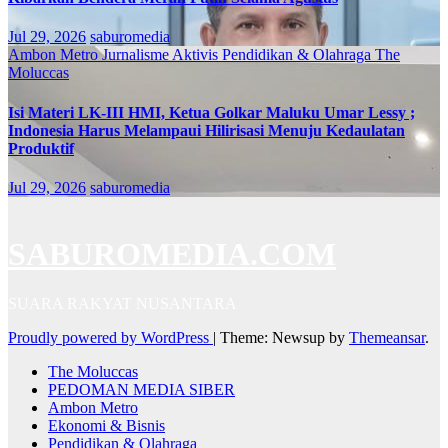
Jul 29, 2026
saburomedia
Ambon Metro
Jurnalisme Aktivis
Pendidikan & Olahraga
The
Moluccas
Isi Materi LK-III HMI, Ketua Golkar Maluku Umar Lessy ;
Indonesia Harus Melampaui Hilirisasi Menuju Kedaulatan
Produktif
Jul 29, 2026
saburomedia
SABUROMEDIA.COM
SUARA RAKYAT NUSANTARA
Proudly powered by WordPress
|
Theme: Newsup by
Themeansar
.
The Moluccas
PEDOMAN MEDIA SIBER
Ambon Metro
Ekonomi & Bisnis
Pendidikan & Olahraga