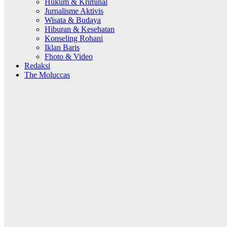
Hukum & Kriminal
Jurnalisme Aktivis
Wisata & Budaya
Hiburan & Kesehatan
Konseling Rohani
Iklan Baris
Fhoto & Video
Redaksi
The Moluccas