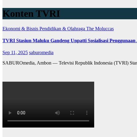
Konten TVRI
Ekonomi & Bisnis
Pendidikan & Olahraga
The Moluccas
TVRI Stasiun Maluku Gandeng Unpatti Sosialisasi Penggunaan Art
Sep 11, 2025
saburomedia
SABUROmedia, Ambon — Televisi Republik Indonesia (TVRI) Stasiun 