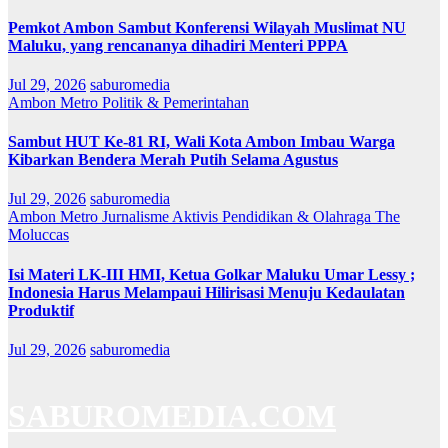
Pemkot Ambon Sambut Konferensi Wilayah Muslimat NU
Maluku, yang rencananya dihadiri Menteri PPPA
Jul 29, 2026
saburomedia
Ambon Metro
Politik & Pemerintahan
Sambut HUT Ke-81 RI, Wali Kota Ambon Imbau Warga
Kibarkan Bendera Merah Putih Selama Agustus
Jul 29, 2026
saburomedia
Ambon Metro
Jurnalisme Aktivis
Pendidikan & Olahraga
The
Moluccas
Isi Materi LK-III HMI, Ketua Golkar Maluku Umar Lessy ;
Indonesia Harus Melampaui Hilirisasi Menuju Kedaulatan
Produktif
Jul 29, 2026
saburomedia
SABUROMEDIA.COM