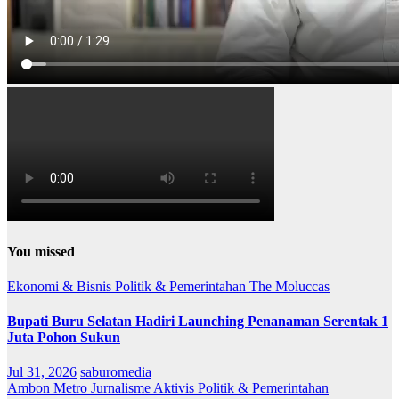
You missed
Ekonomi & Bisnis
Politik & Pemerintahan
The Moluccas
Bupati Buru Selatan Hadiri Launching Penanaman Serentak 1
Juta Pohon Sukun
Jul 31, 2026
saburomedia
Ambon Metro
Jurnalisme Aktivis
Politik & Pemerintahan