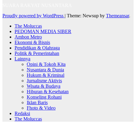
SUARA RAKYAT NUSANTARA
Proudly powered by WordPress
|
Theme: Newsup by
Themeansar
.
The Moluccas
PEDOMAN MEDIA SIBER
Ambon Metro
Ekonomi & Bisnis
Pendidikan & Olahraga
Politik & Pemerintahan
Lainnya
Opini & Tokoh Kita
Nusantara & Dunia
Hukum & Kriminal
Jurnalisme Aktivis
Wisata & Budaya
Hiburan & Kesehatan
Konseling Rohani
Iklan Baris
Fhoto & Video
Redaksi
The Moluccas