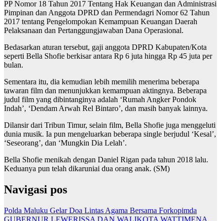
PP Nomor 18 Tahun 2017 Tentang Hak Keuangan dan Administrasi
Pimpinan dan Anggota DPRD dan Permendagri Nomor 62 Tahun
2017 tentang Pengelompokan Kemampuan Keuangan Daerah
Pelaksanaan dan Pertanggungjawaban Dana Operasional.
Bedasarkan aturan tersebut, gaji anggota DPRD Kabupaten/Kota
seperti Bella Shofie berkisar antara Rp 6 juta hingga Rp 45 juta per
bulan.
Sementara itu, dia kemudian lebih memilih menerima beberapa
tawaran film dan menunjukkan kemampuan aktingnya. Beberapa
judul film yang dibintanginya adalah ‘Rumah Angker Pondok
Indah’, ‘Dendam Arwah Rel Bintaro’, dan masih banyak lainnya.
Dilansir dari Tribun Timur, selain film, Bella Shofie juga menggeluti
dunia musik. Ia pun mengeluarkan beberapa single berjudul ‘Kesal’,
‘Seseorang’, dan ‘Mungkin Dia Lelah’.
Bella Shofie menikah dengan Daniel Rigan pada tahun 2018 lalu.
Keduanya pun telah dikaruniai dua orang anak. (SM)
Navigasi pos
Polda Maluku Gelar Doa Lintas Agama Bersama Forkopimda
GUBERNUR LEWERISSA DAN WALIKOTA WATTIMENA