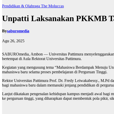
Pendidikan & Olahraga
The Moluccas
Unpatti Laksanakan PKKMB Ta
By
saburomedia
Agu 26, 2025
SABUROmedia, Ambon — Universitas Pattimura menyelenggarakan k
bertempat di Aula Rektorat Universitas Pattimura.
Kegiatan yang mengusung tema “Mahasiswa Berdampak Menuju Univer
mahasiswa baru selama proses pembelajaran di Perguruan Tinggi.
Rektor Universitas Pattimura Prof. Dr. Fredy Leiwakabessy., M.Pd d
bagi mahasiswa baru dalam memasuki jenjang pendidikan di pergurua
Lanjut dikatakan pengenalan kehidupan kampus menjadi awal bagi ma
ke perguruan tinggi, yang diharapkan dapat membentuk pola pikir, s