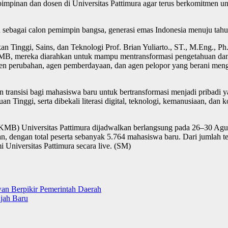
pinan dan dosen di Universitas Pattimura agar terus berkomitmen unt
agai calon pemimpin bangsa, generasi emas Indonesia menuju tahu
ikan Tinggi, Sains, dan Teknologi Prof. Brian Yuliarto., ST., M.Eng
KMB, mereka diarahkan untuk mampu mentransformasi pengetahuan dan k
en perubahan, agen pemberdayaan, dan agen pelopor yang berani mengh
ansisi bagi mahasiswa baru untuk bertransformasi menjadi pribadi yan
 Tinggi, serta dibekali literasi digital, teknologi, kemanusiaan, dan
B) Universitas Pattimura dijadwalkan berlangsung pada 26–30 Agus
n, dengan total peserta sebanyak 5.764 mahasiswa baru. Dari jumlah te
 Universitas Pattimura secara live. (SM)
an Berpikir Pemerintah Daerah
jah Baru