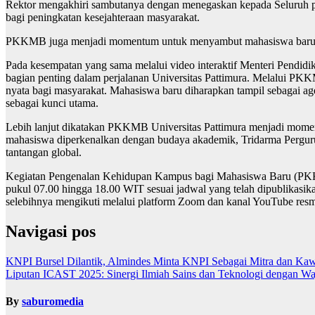
Rektor mengakhiri sambutanya dengan menegaskan kepada Seluruh pim
bagi peningkatan kesejahteraan masyarakat.
PKKMB juga menjadi momentum untuk menyambut mahasiswa baru seb
Pada kesempatan yang sama melalui video interaktif Menteri Pendid
bagian penting dalam perjalanan Universitas Pattimura. Melalui PK
nyata bagi masyarakat. Mahasiswa baru diharapkan tampil sebagai ag
sebagai kunci utama.
Lebih lanjut dikatakan PKKMB Universitas Pattimura menjadi momen tr
mahasiswa diperkenalkan dengan budaya akademik, Tridarma Perguruan
tantangan global.
Kegiatan Pengenalan Kehidupan Kampus bagi Mahasiswa Baru (PKKM
pukul 07.00 hingga 18.00 WIT sesuai jadwal yang telah dipublikasika
selebihnya mengikuti melalui platform Zoom dan kanal YouTube resmi
Navigasi pos
KNPI Bursel Dilantik, Almindes Minta KNPI Sebagai Mitra dan Kaw
Liputan ICAST 2025: Sinergi Ilmiah Sains dan Teknologi dengan Wa
By
saburomedia