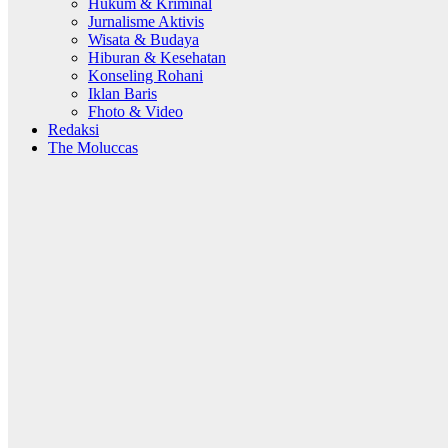
Hukum & Kriminal
Jurnalisme Aktivis
Wisata & Budaya
Hiburan & Kesehatan
Konseling Rohani
Iklan Baris
Fhoto & Video
Redaksi
The Moluccas