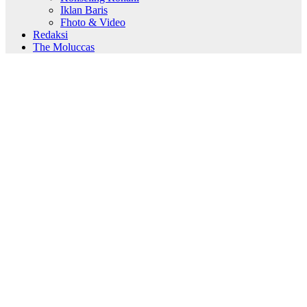
Iklan Baris
Fhoto & Video
Redaksi
The Moluccas