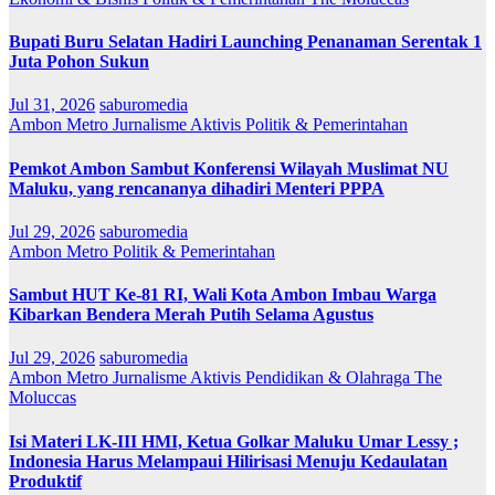
Bupati Buru Selatan Hadiri Launching Penanaman Serentak 1
Juta Pohon Sukun
Jul 31, 2026
saburomedia
Ambon Metro
Jurnalisme Aktivis
Politik & Pemerintahan
Pemkot Ambon Sambut Konferensi Wilayah Muslimat NU
Maluku, yang rencananya dihadiri Menteri PPPA
Jul 29, 2026
saburomedia
Ambon Metro
Politik & Pemerintahan
Sambut HUT Ke-81 RI, Wali Kota Ambon Imbau Warga
Kibarkan Bendera Merah Putih Selama Agustus
Jul 29, 2026
saburomedia
Ambon Metro
Jurnalisme Aktivis
Pendidikan & Olahraga
The
Moluccas
Isi Materi LK-III HMI, Ketua Golkar Maluku Umar Lessy ;
Indonesia Harus Melampaui Hilirisasi Menuju Kedaulatan
Produktif